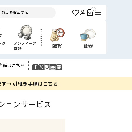
0
ーク
アンティーク
雑貨
食器
食器
店舗はこちら
ます→ 引継ぎ手順はこちら
プションサービス