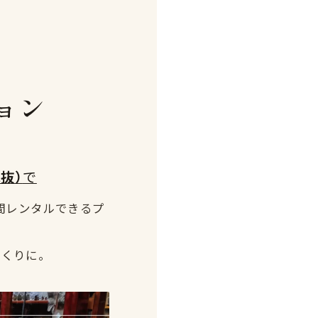
の
ョン
税抜）
で
間レンタルできるプ
づくりに。