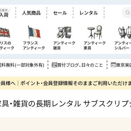
活雑貨 /
人気商品
セール
レンタル
入荷
リスの
フランス
アンティーク
アンティーク
アンティ
ティーク
アンティーク
雑貨
家具
シルバー
送料無料(一部対象外有)
買付ブログ、日々のこと
東京実
会員様へ｜ポイント・会員登録情報そのままご利用いただけ
具・雑貨の​長期レンタル サブスクリ