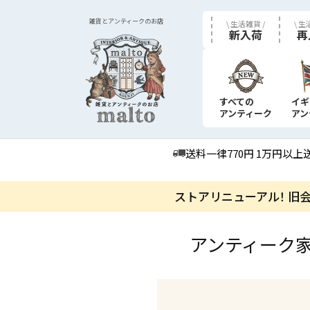
雑貨とアンティークのお店
\ 生活雑貨 /
\ 生
新入荷
再
すべての
イギ
アンティーク
アン
送料一律770円 1万円以上
ストアリニューアル！ 旧
アンティーク家