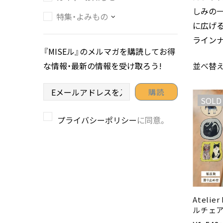
しみの
特集・よみもの
に広げ
ライン
『MISEル』のメルマガを購読してお得
な情報・最新の情報を受け取ろう!
並べ替え
SOLD
プライバシーポリシー
に同意。
Atelie
ルチェア
アトリ