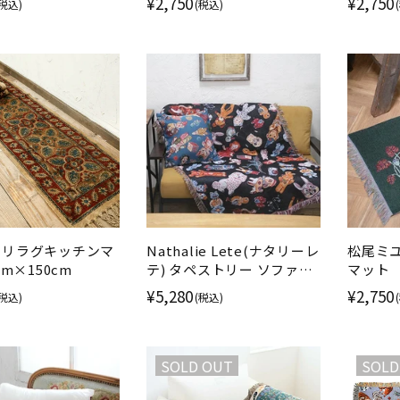
¥2,750
¥2,750
(税込)
(税込)
ゴブラ
カリラグキッチンマ
Nathalie Lete(ナタリーレ
松尾ミ
cm×150cm
テ) タペストリー ソファー
マット
カバー ブラック
¥5,280
¥2,750
(税込)
(税込)
SOLD OUT
SOLD