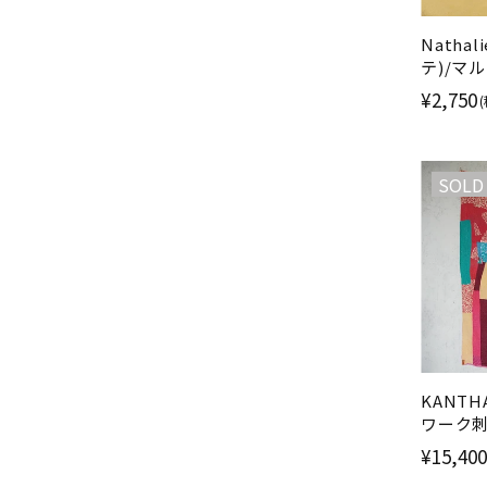
Natha
テ)/マ
47×7
¥2,750
SOLD
KANTH
ワーク
リック/
¥15,400