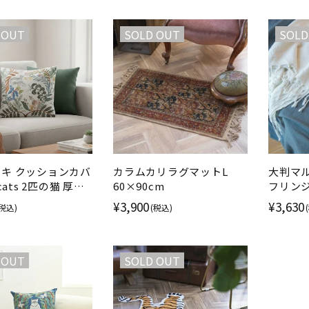
 OUT
SOLD OUT
SOLD
キ クッションカバ
カラムカリラグマットL
大判マ
 cats 2匹の猫 厚手
60×90cm
フリンジ 
ラン織り
¥3,900
¥3,630
(税込)
(税込)
 OUT
SOLD OUT