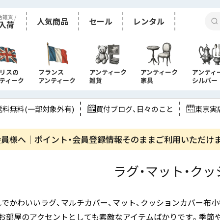
活雑貨 /
人気商品
セール
レンタル
入荷
リスの
フランス
アンティーク
アンティーク
アンティ
ティーク
アンティーク
雑貨
家具
シルバー
送料無料(一部対象外有)
買付ブログ、日々のこと
東京実
会員様へ｜ポイント・会員登録情報そのままご利用いただけ
ラグ・マット・クッ
れでかわいいラグ、マルチカバー、マット、クッションカバー布
、お部屋のアクセントとしても素敵なアイテムばかりです。季節