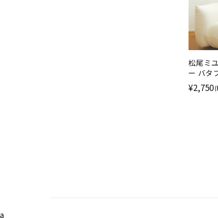
松尾ミユ
ー バタ
と蝶 厚
¥2,750
a