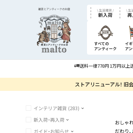
雑貨とアンティークのお店
\ 生活雑貨 /
\ 生
新入荷
再
すべての
イギ
アンティーク
アン
送料一律770円 1万円以上
ストアリニューアル！ 旧
インテリア雑貨 (283)
新入荷・再入荷
おしゃ
だわり
ガイド・お知らせ