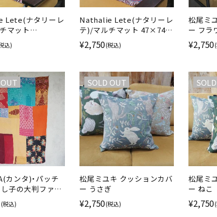
lie Lete(ナタリーレ
Nathalie Lete(ナタリーレ
松尾ミ
ルチマット
テ)/マルチマット 47×74ｃ
ー フラ
4cm ベアー グレー
ｍ パンダ ブルー
花柄
¥2,750
¥2,750
(税込)
(税込)
 OUT
SOLD OUT
SOLD
A(カンタ)・パッチ
松尾ミユキ クッションカバ
松尾ミ
刺し子の大判ファブ
ー うさぎ
ー ねこ
A
¥2,750
¥2,750
(税込)
(税込)