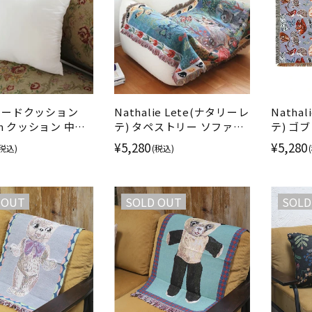
ヌードクッション
Nathalie Lete(ナタリーレ
Natha
cm クッション 中綿
テ) タペストリー ソファー
テ) ゴ
テル100%
カバー バンビ
リー ソ
¥5,280
¥5,280
(税込)
(税込)
 OUT
SOLD OUT
SOLD