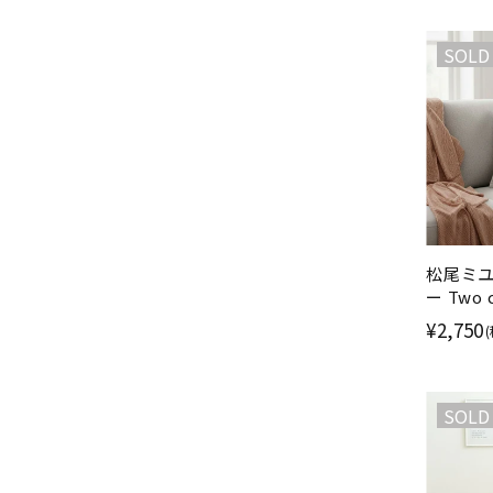
SOLD
松尾ミユ
ー Two
のゴブ
¥2,750
SOLD