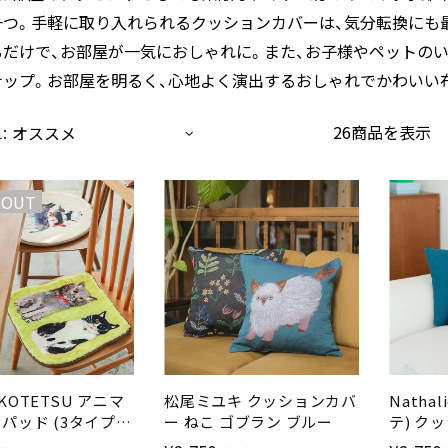
一つ。手軽に取り入れられるクッションカバーは、気分転換にも
るだけで、お部屋が一気におしゃれに。また、お子様やペットの
ナップ。お部屋を明るく、心地よく演出するおしゃれでかわいい
:
26商品を表示
 OUT
r KOTETSU アニマ
松尾ミユキ クッションカバ
Natha
パッド (3タイプ)
ー ねこ ゴブラン ブルー
テ) ク
エコテツ
45×4