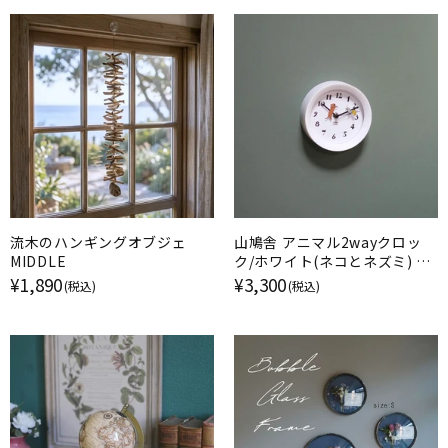
流木のハンギングオブジェ
山鳩舎 アニマル2wayクロッ
MIDDLE
ク/ホワイト(ネコとネズミ) 壁
掛け時計
¥1,890
¥3,300
(税込)
(税込)