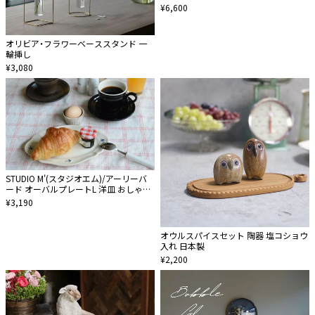
¥6,600
オリビア・フラワーベーススタンド 一
輪挿し
¥3,080
STUDIO M'(スタジオエム)/アーリーバ
ード オーバルプレートL 洋皿 おしゃれ
瀬戸焼食器 電子レンジ食洗機対応
¥3,190
オウルスパイスセット 陶器 塩コショウ
入れ 日本製
¥2,200