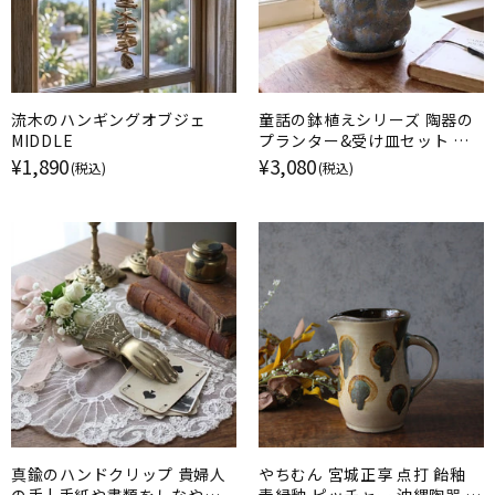
流木のハンギングオブジェ
童話の鉢植えシリーズ 陶器の
MIDDLE
プランター&受け皿セット ポ
コポコの青い花
¥1,890
¥3,080
(税込)
(税込)
真鍮のハンドクリップ 貴婦人
やちむん 宮城正享 点打 飴釉