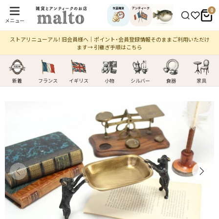
生活雑貨
アンティーク
0
メニュー
ストアリニューアル！ 旧会員様へ｜ポイント・会員登録情報そのままご利用いただけ
ます→ 引継ぎ手順はこちら
新着
フランス
イギリス
小物
シルバー
食器
家具