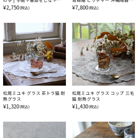
の手 | 手紙や書類をしなやか
青緑釉 ピッチャー 沖縄陶器 読
に留める
谷村北窯
¥2,750
¥7,800
(税込)
(税込)
松尾ミユキ グラス 茶トラ猫 耐
松尾ミユキ グラス コップ 三毛
熱グラス
猫 耐熱グラス
¥1,320
¥1,430
(税込)
(税込)