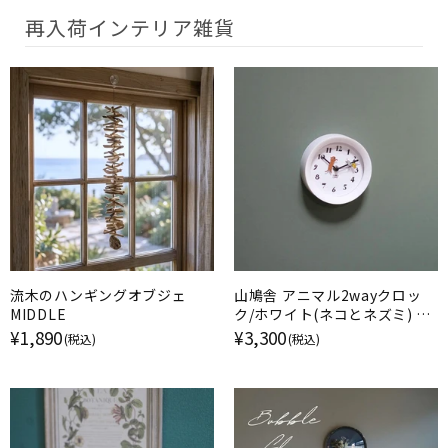
再入荷インテリア雑貨
流木のハンギングオブジェ
山鳩舎 アニマル2wayクロッ
MIDDLE
ク/ホワイト(ネコとネズミ) 壁
掛け時計
¥1,890
¥3,300
(税込)
(税込)