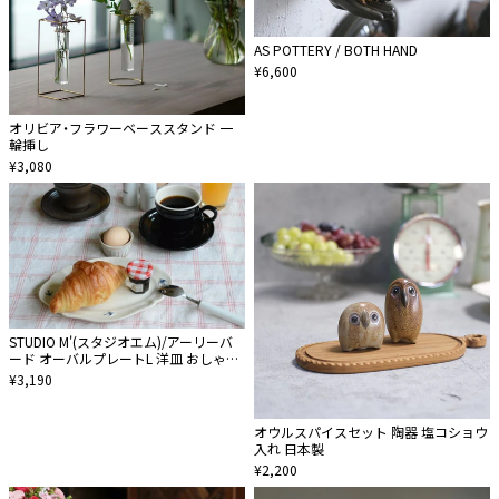
AS POTTERY / BOTH HAND
¥6,600
オリビア・フラワーベーススタンド 一
輪挿し
¥3,080
STUDIO M'(スタジオエム)/アーリーバ
ード オーバルプレートL 洋皿 おしゃれ
瀬戸焼食器 電子レンジ食洗機対応
¥3,190
オウルスパイスセット 陶器 塩コショウ
入れ 日本製
¥2,200