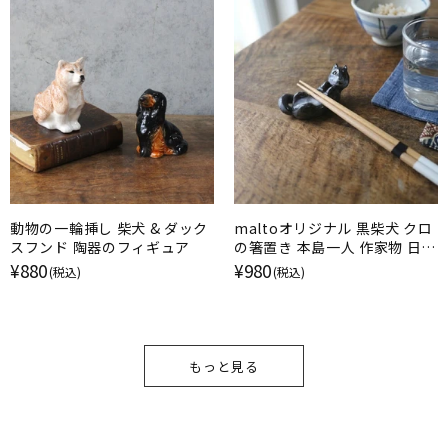
動物の一輪挿し 柴犬 & ダック
maltoオリジナル 黒柴犬 クロ
スフンド 陶器のフィギュア
の箸置き 本島一人 作家物 日本
製 甘えのポーズ
¥880
¥980
(税込)
(税込)
もっと見る