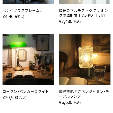
ボンベグラスフレームL
陶器のマルチフック フレミン
グの法則左手 AS POTTERY ア
¥4,400
(税込)
ズ・ポタリー
¥7,480
(税込)
ローラン・バンカーズライト
調光機能付きベンジャミン・テ
ーブルランプ
¥20,900
(税込)
¥6,600
(税込)