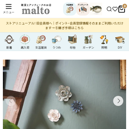
生活雑貨
アンティーク
0
メニュー
ストアリニューアル！ 旧会員様へ｜ポイント・会員登録情報そのままご利用いただけ
ます→ 引継ぎ手順はこちら
新着
再入荷
生活雑貨
うつわ
布物
ガーデン
照明
DIY