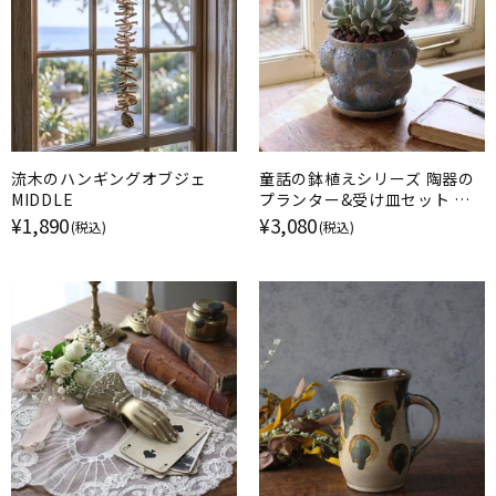
流木のハンギングオブジェ
童話の鉢植えシリーズ 陶器の
MIDDLE
プランター&受け皿セット ポ
コポコの青い花
¥1,890
¥3,080
(税込)
(税込)