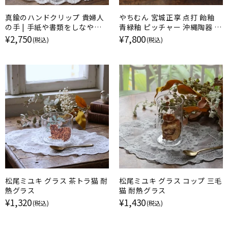
真鍮のハンドクリップ 貴婦人
やちむん 宮城正享 点打 飴釉
の手 | 手紙や書類をしなやか
青緑釉 ピッチャー 沖縄陶器 読
に留める
谷村北窯
¥2,750
¥7,800
(税込)
(税込)
松尾ミユキ グラス 茶トラ猫 耐
松尾ミユキ グラス コップ 三毛
熱グラス
猫 耐熱グラス
¥1,320
¥1,430
(税込)
(税込)