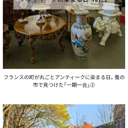
フランスの​町が​丸ごと​アンティークに​染まる日。​蚤の​
市で​見つけた​「一期一会」​②