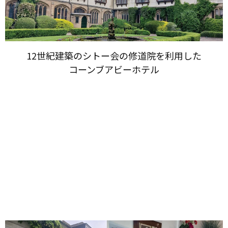
12世紀建築の​シトー会の​修道院を​利用した​
コーンブアビーホテル