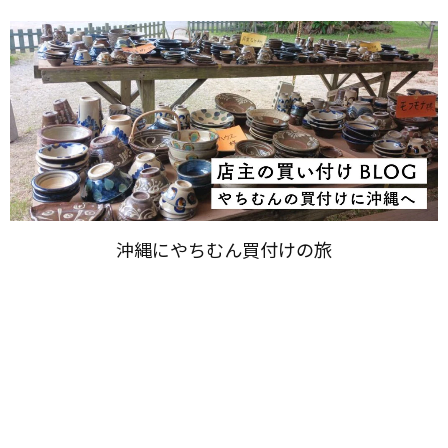
沖縄に​やちむん買付けの​旅