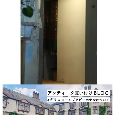
MALTOショウコの​プチDIY​その​1 棚編