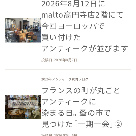
2026年8月12日に​
malto高円寺店2階にて​
今回ヨーロッパで​
買い付けた​
アンティークが​並びます
投稿日：2026年8月7日
2026年アンティーク買付ブログ
フランスの​町が​丸ごと​
アンティークに​
染まる日。​蚤の​市で​
見つけた​「一期一会」​②
投稿日：2026年5月6日