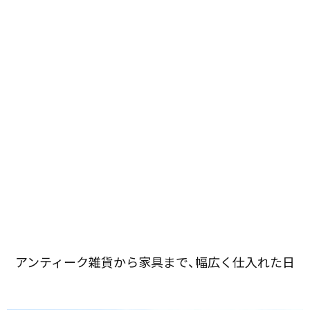
アンティーク雑貨から​家具まで、​幅広く​仕入れた​日