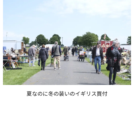
夏なのに​冬の​装いの​イギリス買付