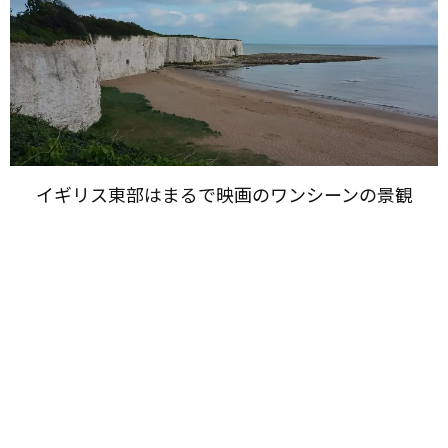
イギリス東部は​まるで​映画の​ワンシーンの​景観