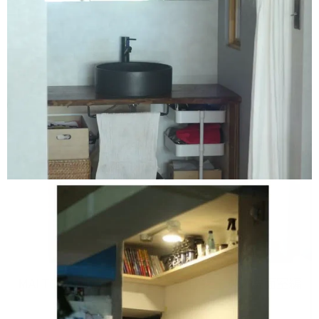
MALTOショウコの​リノベーション ​その​2 洗面室編