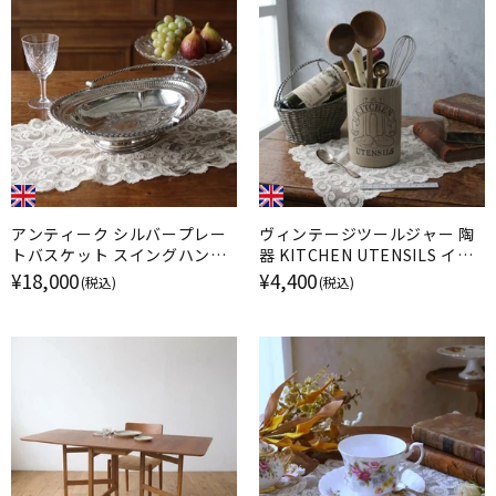
アンティーク シルバープレー
ヴィンテージツールジャー 陶
トバスケット スイングハンド
器 KITCHEN UTENSILS イギ
ル EPNS 銀メッキ イギリス
リス
¥18,000
¥4,400
(税込)
(税込)