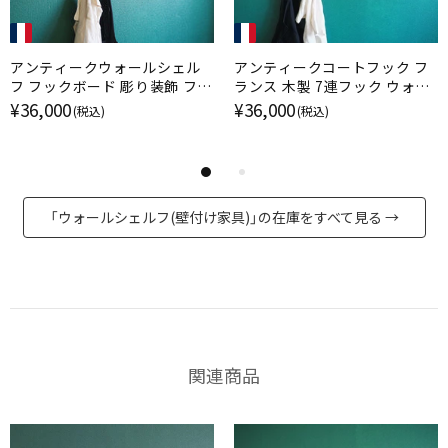
アンティークウォールシェル
アンティークコートフック フ
フ フックボード 彫り装飾 フラ
ランス 木製 7連フック ウォー
ンス アンティーク家具
ルハンガー ロココ装飾
¥36,000
¥36,000
(税込)
(税込)
「ウォールシェルフ(壁付け家具)」の在庫をすべて見る →
関連商品