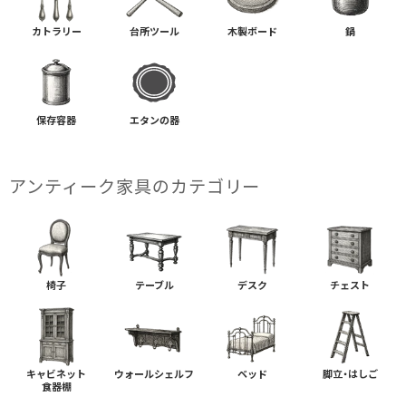
カトラリー
台所ツール
木製ボード
鍋
保存容器
エタンの器
アンティーク家具の​カテゴリー
椅子
テーブル
デスク
チェスト
キャビネット
ウォールシェルフ
ベッド
脚立・はしご
食器棚