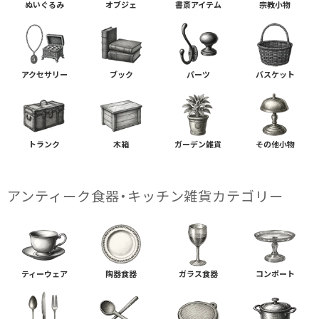
ぬいぐるみ
オブジェ
書斎アイテム
宗教小物
アクセサリー
ブック
パーツ
バスケット
トランク
木箱
ガーデン雑貨
その他小物
アンティーク食器・キッチン雑貨カテゴリー
ティーウェア
陶器食器
ガラス食器
コンポート