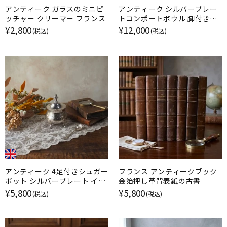
アンティーク ガラスのミニピ
アンティーク シルバープレー
ッチャー クリーマー フランス
トコンポートボウル 脚付きデ
ィッシュ フランス
¥2,800
¥12,000
(税込)
(税込)
アンティーク 4足付きシュガー
フランス アンティークブック
ポット シルバープレート イギ
金箔押し革背表紙の古書
リス
¥5,800
¥5,800
(税込)
(税込)