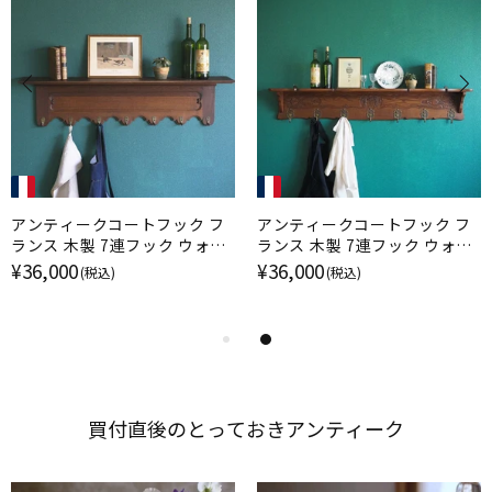
アンティークコートフック フ
アンティークコートフック フ
ランス 木製 7連フック ウォー
ランス 木製 7連フック ウォー
ルハンガー
ルハンガー ロココ装飾
¥36,000
¥36,000
(税込)
(税込)
買付直後の​とって​おきアンティーク