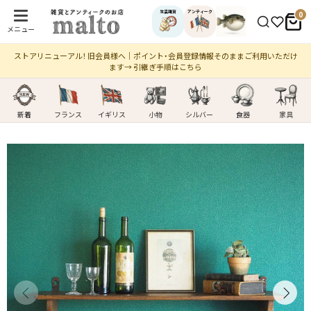
生活雑貨
アンティーク
0
メニュー
ストアリニューアル！ 旧会員様へ｜ポイント・会員登録情報そのままご利用いただけ
ます→ 引継ぎ手順はこちら
新着
フランス
イギリス
小物
シルバー
食器
家具