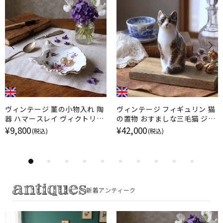
ヴィンテージ 菫の小物入れ 陶
ヴィンテージ フィギュリン 猫
器 ハマースレイ ヴィクトリア
の置物 おすましな三毛猫 ジェ
ンヴァイオレット イギリス
ニー・ウィンスタンレイ イギリ
¥9,800
¥42,000
(税込)
(税込)
ス
新着アンティーク