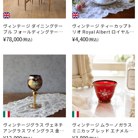
ヴィンテージ ダイニングテー
ヴィンテージ ティーカップト
ブル フォールディングテーブ
リオ Royal Albert ロイヤルア
ル ミッドセンチュリー イギリ
ルバート Nosegay イギリス
¥78,000
¥4,400
(税込)
(税込)
ス
ヴィンテージグラス ヴェネチ
ヴィンテージ ムラーノガラス
アングラス ワイングラス 金彩
ミニカップ レッド エナメル金
エナメル彩 ムラーノガラス ブ
彩 イタリア
¥12,000
¥3,800