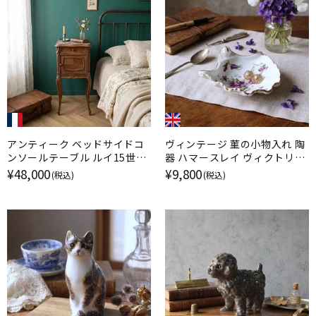
アンティーク ベッドサイドコ
ヴィンテージ 菫の小物入れ 陶
ンソールテーブル ルイ15世様
器 ハマースレイ ヴィクトリア
式 フランス 天板大理石
ンヴァイオレット イギリス
¥48,000
¥9,800
(税込)
(税込)