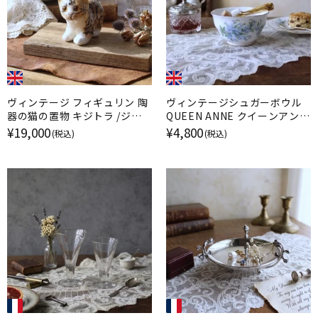
ヴィンテージ フィギュリン 陶
ヴィンテージシュガーボウル
器の猫の置物 キジトラ /ジェ
QUEEN ANNE クイーンアン
ニー・ウィンスタンレイ イギリ
勿忘草 イギリス
¥19,000
¥4,800
(税込)
(税込)
ス