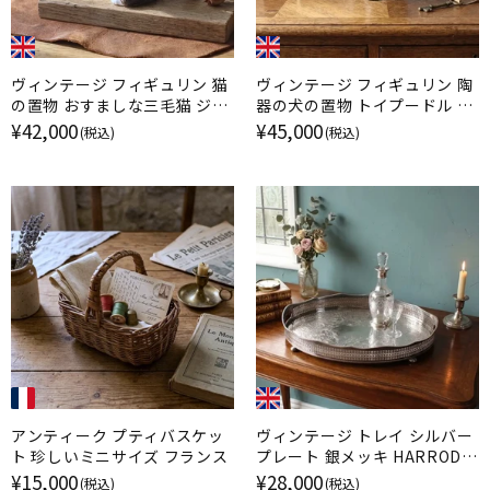
ヴィンテージ フィギュリン 猫
ヴィンテージ フィギュリン 陶
の置物 おすましな三毛猫 ジェ
器の犬の置物 トイプードル ケ
ニー・ウィンスタンレイ イギリ
ンジントンドッグ / ジェニー・
¥42,000
¥45,000
(税込)
(税込)
ス
ウィンスタンレイ イギリス
アンティーク プティバスケッ
ヴィンテージ トレイ シルバー
ト 珍しいミニサイズ フランス
プレート 銀メッキ HARRODS
ハロッズ イギリス
¥15,000
¥28,000
(税込)
(税込)