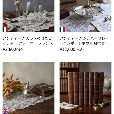
アンティーク ガラスのミニピ
アンティーク シルバープレー
ッチャー クリーマー フランス
トコンポートボウル 脚付きデ
ィッシュ フランス
¥2,800
¥12,000
(税込)
(税込)