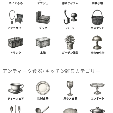
ぬいぐるみ
オブジェ
書斎アイテム
宗教小物
アクセサリー
ブック
パーツ
バスケット
トランク
木箱
ガーデン雑貨
その他小物
アンティーク食器・キッチン雑貨カテゴリー
ティーウェア
陶器食器
ガラス食器
コンポート