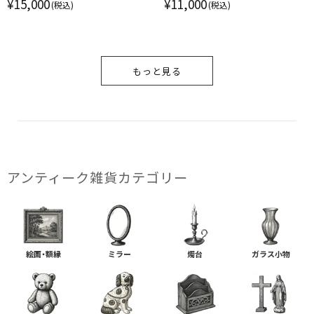
ンス
エナメル彩 ムラーノガラス ル
¥15,000
¥11,000
(税込)
(税込)
ビー イタリア
もっと見る
アンティーク雑貨カテゴリー
絵画・額縁
ミラー
燭台
ガラス小物