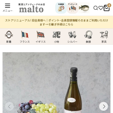
生活雑貨
アンティーク
0
メニュー
ストアリニューアル！ 旧会員様へ｜ポイント・会員登録情報そのままご利用いただけ
ます→ 引継ぎ手順はこちら
新着
フランス
イギリス
小物
シルバー
食器
家具