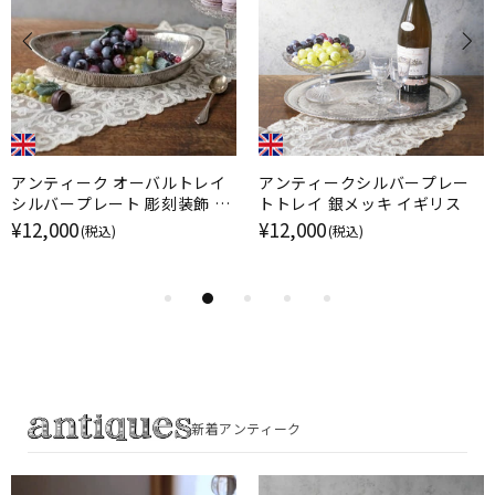
アンティーク オーバルトレイ
アンティークシルバープレー
シルバープレート 彫刻装飾 フ
トトレイ 銀メッキ イギリス
ルーツボウル 銀メッキ イギリ
¥12,000
¥12,000
(税込)
(税込)
ス
新着アンティーク