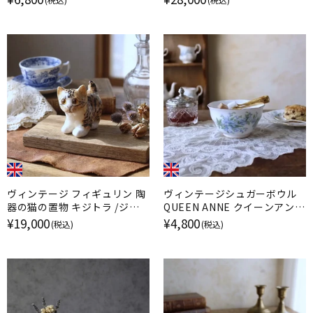
ヴィンテージ フィギュリン 陶
ヴィンテージシュガーボウル
器の猫の置物 キジトラ /ジェ
QUEEN ANNE クイーンアン
ニー・ウィンスタンレイ イギリ
勿忘草 イギリス
¥19,000
¥4,800
(税込)
(税込)
ス