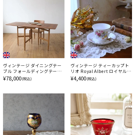
ヴィンテージ ダイニングテー
ヴィンテージ ティーカップト
ブル フォールディングテーブ
リオ Royal Albert ロイヤルア
ル ミッドセンチュリー イギリ
ルバート Nosegay イギリス
¥78,000
¥4,400
(税込)
(税込)
ス