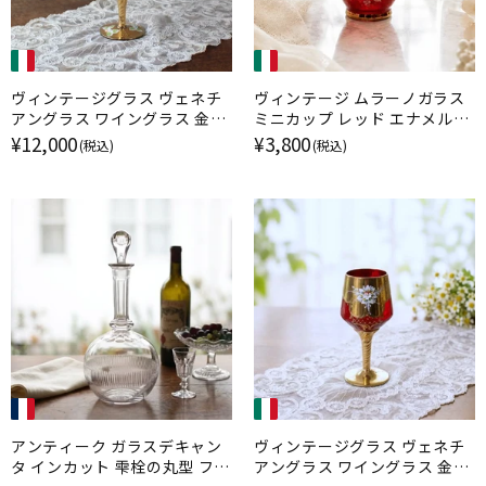
ヴィンテージグラス ヴェネチ
ヴィンテージ ムラーノガラス
アングラス ワイングラス 金彩
ミニカップ レッド エナメル金
エナメル彩 ムラーノガラス ブ
彩 イタリア
¥12,000
¥3,800
(税込)
(税込)
ルー イタリア
アンティーク ガラスデキャン
ヴィンテージグラス ヴェネチ
タ インカット 雫栓の丸型 フラ
アングラス ワイングラス 金彩