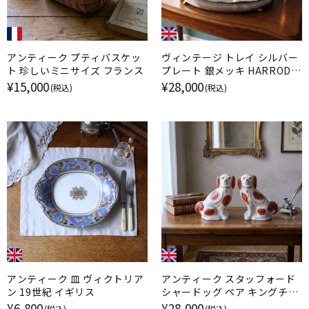
アンティーク プティバスケッ
ヴィンテージ トレイ シルバー
ト 珍しいミニサイズ フランス
プレート 銀メッキ HARRODS
ハロッズ イギリス
¥15,000
¥28,000
(税込)
(税込)
アンティーク 皿 ヴィクトリア
アンティーク スタッフォード
ン 19世紀 イギリス
シャードッグ ペア キングチャ
ールズスパニエル イギリス
¥6,800
¥28,000
(税込)
(税込)