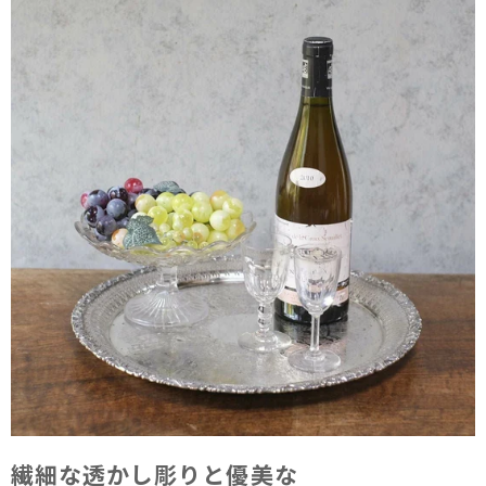
繊細な​透かし​彫りと​優美な​