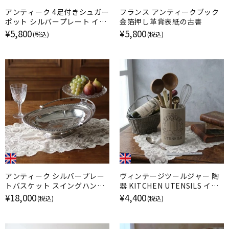
アンティーク 4足付きシュガー
フランス アンティークブック
ポット シルバープレート イギ
金箔押し革背表紙の古書
リス
¥5,800
¥5,800
(税込)
(税込)
アンティーク シルバープレー
ヴィンテージツールジャー 陶
トバスケット スイングハンド
器 KITCHEN UTENSILS イギ
ル EPNS 銀メッキ イギリス
リス
¥18,000
¥4,400
(税込)
(税込)