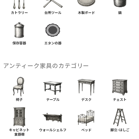
カトラリー
台所ツール
木製ボード
鍋
保存容器
エタンの器
アンティーク家具の​カテゴリー
椅子
テーブル
デスク
チェスト
キャビネット
ウォールシェルフ
ベッド
脚立・はしご
食器棚