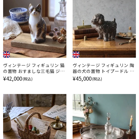
ヴィンテージ フィギュリン 猫
ヴィンテージ フィギュリン 陶
の置物 おすましな三毛猫 ジェ
器の犬の置物 トイプードル ケ
ニー・ウィンスタンレイ イギリ
ンジントンドッグ / ジェニー・
¥42,000
¥45,000
(税込)
(税込)
ス
ウィンスタンレイ イギリス