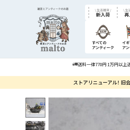
雑貨とアンティークのお店
\ 生活雑貨 /
\ 生
新入荷
再
すべての
イギ
アンティーク
アン
送料一律770円 1万円以上
ストアリニューアル！ 旧