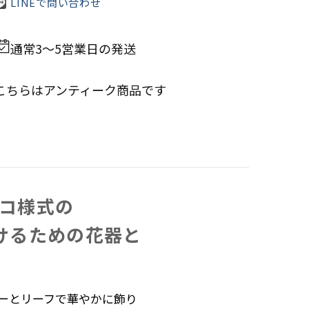
LINEで問い合わせ
通常3～5営業日の発送
こちらは
アンティーク商品
です
コ様式の​
​ための​花器と​
ーとリーフで華やかに飾り