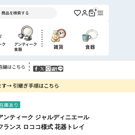
0
ーク
アンティーク
雑貨
食器
食器
店舗はこちら
ます→ 引継ぎ手順はこちら
在庫あり
アンティーク ジャルディニエール
フランス ロココ様式 花器トレイ