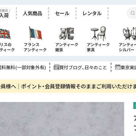
活雑貨 /
人気商品
セール
レンタル
入荷
リスの
フランス
アンティーク
アンティーク
アンティ
ティーク
アンティーク
雑貨
家具
シルバー
送料無料(一部対象外有)
買付ブログ、日々のこと
東京実
会員様へ｜ポイント・会員登録情報そのままご利用いただけ