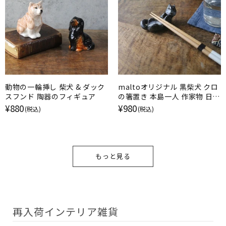
動物の一輪挿し 柴犬 & ダック
maltoオリジナル 黒柴犬 クロ
スフンド 陶器のフィギュア
の箸置き 本島一人 作家物 日本
製 甘えのポーズ
¥880
¥980
(税込)
(税込)
もっと見る
再入荷インテリア雑貨