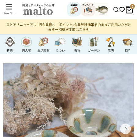
生活雑貨
アンティーク
0
メニュー
ストアリニューアル！ 旧会員様へ｜ポイント・会員登録情報そのままご利用いただけ
ます→ 引継ぎ手順はこちら
新着
再入荷
生活雑貨
うつわ
布物
ガーデン
照明
DIY