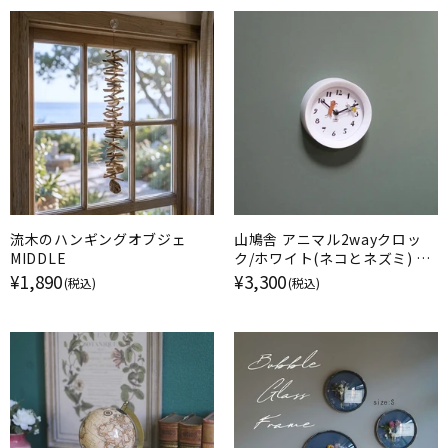
流木のハンギングオブジェ
山鳩舎 アニマル2wayクロッ
MIDDLE
ク/ホワイト(ネコとネズミ) 壁
掛け時計
¥1,890
¥3,300
(税込)
(税込)