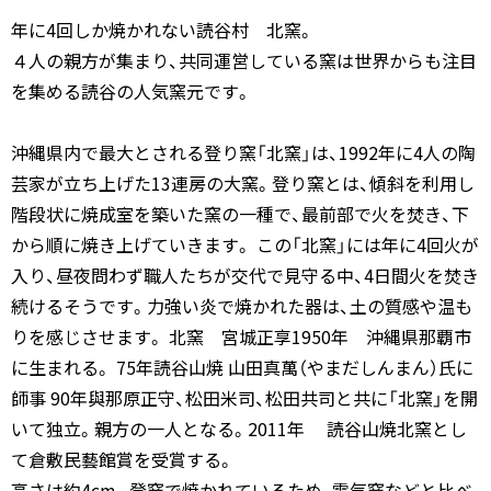
年に4回しか焼かれない読谷村 北窯。
４人の親方が集まり、共同運営している窯は世界からも注目
を集める読谷の人気窯元です。
沖縄県内で最大とされる登り窯「北窯」は、1992年に4人の陶
芸家が立ち上げた13連房の大窯。登り窯とは、傾斜を利用し
階段状に焼成室を築いた窯の一種で、最前部で火を焚き、下
から順に焼き上げていきます。 この「北窯」には年に4回火が
入り、昼夜問わず職人たちが交代で見守る中、4日間火を焚き
続けるそうです。力強い炎で焼かれた器は、土の質感や温も
りを感じさせます。 北窯 宮城正享1950年 沖縄県那覇市
に生まれる。 75年読谷山焼 山田真萬（やまだしんまん）氏に
師事 90年與那原正守、松田米司、松田共司と共に「北窯」を開
いて独立。親方の一人となる。2011年 読谷山焼北窯とし
て倉敷民藝館賞を受賞する。
高さは約4cm。登窯で焼かれているため、電気窯などと比べ