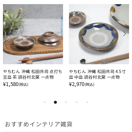
やちむん 沖縄 松田共司 点打ち
やちむん 沖縄 松田共司 4.5寸
豆皿 茶 読谷村北窯 一点物
皿 中皿 読谷村北窯 一点物
¥1,580
¥2,970
(税込)
(税込)
おすすめインテリア雑貨