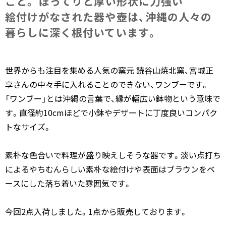
こと。​ ぽってりと​厚い​形状に​力強い​
絵付けが​なされた​器や壺は、​沖縄の​人々の​
暮らしに​深く​根付いています。
世界からも注目を集める人気の窯元 読谷山焼北窯、宮城正
享さんの中々手に入れることのできない、ワンブーです。
「ワンブー」とは沖縄の言葉で、縁が幅広い鉢物という意味で
す。直径約10cmほどで小鉢やデザートに丁度良いコンパク
トなサイズ。
素朴な色合いで料理が盛り映えしそうな器です。淡い点打ち
によるやちむんらしい素朴な絵付けや表面はブラウンをベ
ースにした落ち着いた雰囲気です。
今回2点入荷しました。1点から販売しております。