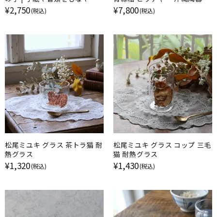
に留める
谷村北窯
¥2,750
¥7,800
(税込)
(税込)
松尾ミユキ グラス 茶トラ猫 耐
松尾ミユキ グラス コップ 三毛
熱グラス
猫 耐熱グラス
¥1,320
¥1,430
(税込)
(税込)