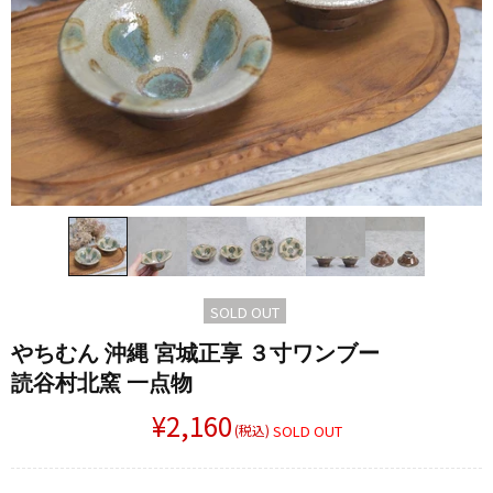
SOLD OUT
やちむん 沖縄 宮城正享 ３寸ワンブー
読谷村北窯 一点物
¥2,160
(税込)
SOLD OUT