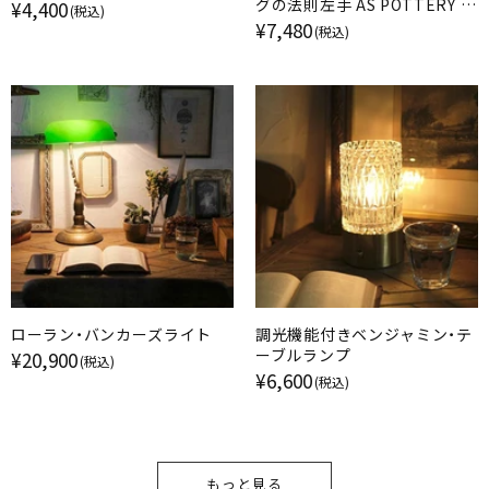
グの法則左手 AS POTTERY ア
¥4,400
(税込)
ズ・ポタリー
¥7,480
(税込)
ローラン・バンカーズライト
調光機能付きベンジャミン・テ
ーブルランプ
¥20,900
(税込)
¥6,600
(税込)
もっと見る