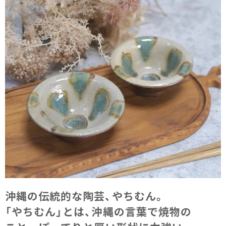
沖縄の​伝統的な​陶芸、​やちむん。​
「やちむん」とは、​沖縄の​言葉で​焼物の​