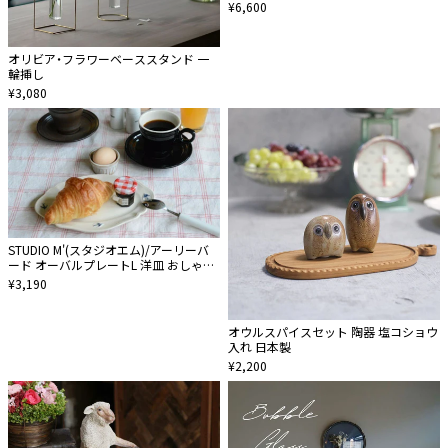
¥6,600
オリビア・フラワーベーススタンド 一
輪挿し
¥3,080
STUDIO M'(スタジオエム)/アーリーバ
ード オーバルプレートL 洋皿 おしゃれ
瀬戸焼食器 電子レンジ食洗機対応
¥3,190
オウルスパイスセット 陶器 塩コショウ
入れ 日本製
¥2,200