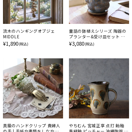
流木のハンギングオブジェ
童話の鉢植えシリーズ 陶器の
MIDDLE
プランター&受け皿セット ポ
コポコの青い花
¥1,890
¥3,080
(税込)
(税込)
真鍮のハンドクリップ 貴婦人
やちむん 宮城正享 点打 飴釉
の手 | 手紙や書類をしなやか
青緑釉 ピッチャー 沖縄陶器 読