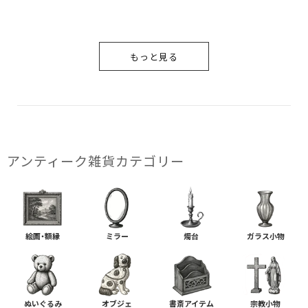
ルー イタリア
もっと見る
アンティーク雑貨カテゴリー
絵画・額縁
ミラー
燭台
ガラス小物
ぬいぐるみ
オブジェ
書斎アイテム
宗教小物