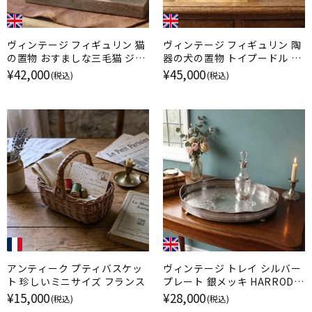
ヴィンテージ フィギュリン 猫
ヴィンテージ フィギュリン 陶
の置物 おすましな三毛猫 ジェ
器の犬の置物 トイプードル ケ
ニー・ウィンスタンレイ イギリ
ンジントンドッグ / ジェニー・
¥42,000
¥45,000
(税込)
(税込)
ス
ウィンスタンレイ イギリス
アンティーク プティバスケッ
ヴィンテージ トレイ シルバー
ト 珍しいミニサイズ フランス
プレート 銀メッキ HARRODS
ハロッズ イギリス
¥15,000
¥28,000
(税込)
(税込)