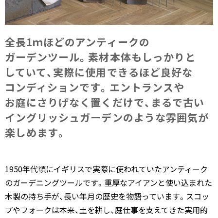
全長1ｍほどの​アンティークの​
ガーデンツール。​素材本体も​しっかりと​
していて、​実際に​使用できる​ほど​良好な​
コンディションです。​エントランスや​
お庭に​さりげなく​置くだけで、​まるで​古い​
イングリッシュガーデンのような​雰囲気が​
楽しめます。
1950年代頃にイギリスで実際に使われていたアンティーク
のガーデニングツールです。重厚なアイアンと使い込まれた
木製の持ち手が、長い年月の歴史を物語っています。スコッ
プやフォークは本来、土を耕し、庭仕事を支えてきた実用的