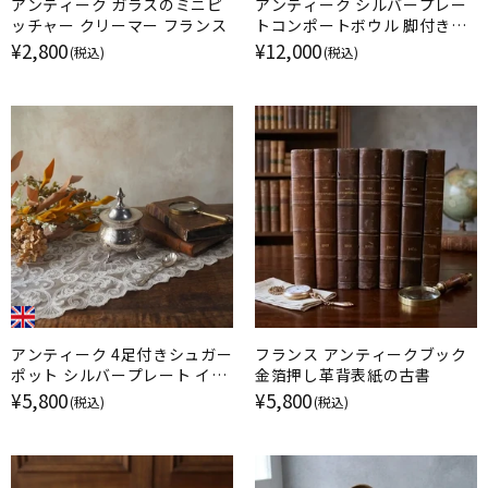
アンティーク ガラスのミニピ
アンティーク シルバープレー
ッチャー クリーマー フランス
トコンポートボウル 脚付きデ
ィッシュ フランス
¥2,800
¥12,000
(税込)
(税込)
アンティーク 4足付きシュガー
フランス アンティークブック
ポット シルバープレート イギ
金箔押し革背表紙の古書
リス
¥5,800
¥5,800
(税込)
(税込)