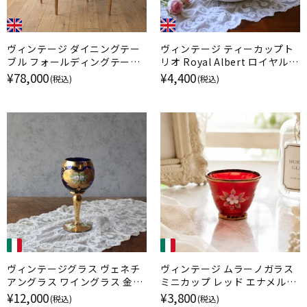
ヴィンテージ ダイニングテー
ヴィンテージ ティーカップト
ブル フォールディングテーブ
リオ Royal Albert ロイヤルア
ル ミッドセンチュリー イギリ
ルバート Nosegay イギリス
¥78,000
¥4,400
(税込)
(税込)
ス
ヴィンテージグラス ヴェネチ
ヴィンテージ ムラーノガラス
アングラス ワイングラス 金彩
ミニカップ レッド エナメル金
エナメル彩 ムラーノガラス ブ
彩 イタリア
¥12,000
¥3,800
(税込)
(税込)