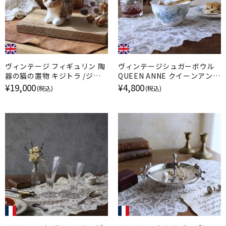
ヴィンテージ フィギュリン 陶
ヴィンテージシュガーボウル
器の猫の置物 キジトラ /ジェ
QUEEN ANNE クイーンアン
ニー・ウィンスタンレイ イギリ
勿忘草 イギリス
¥19,000
¥4,800
(税込)
(税込)
ス