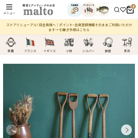
生活雑貨
アンティーク
0
メニュー
ストアリニューアル！ 旧会員様へ｜ポイント・会員登録情報そのままご利用いただけ
ます→ 引継ぎ手順はこちら
新着
フランス
イギリス
小物
シルバー
食器
家具