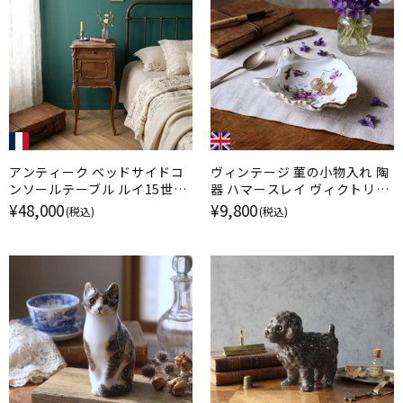
アンティーク ベッドサイドコ
ヴィンテージ 菫の小物入れ 陶
ンソールテーブル ルイ15世様
器 ハマースレイ ヴィクトリア
式 フランス 天板大理石
ンヴァイオレット イギリス
¥48,000
¥9,800
(税込)
(税込)