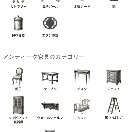
カトラリー
台所ツール
木製ボード
鍋
保存容器
エタンの器
アンティーク家具の​カテゴリー
椅子
テーブル
デスク
チェスト
キャビネット
ウォールシェルフ
ベッド
脚立・はしご
食器棚