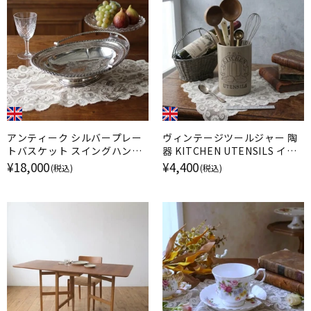
アンティーク シルバープレー
ヴィンテージツールジャー 陶
トバスケット スイングハンド
器 KITCHEN UTENSILS イギ
ル EPNS 銀メッキ イギリス
リス
¥18,000
¥4,400
(税込)
(税込)