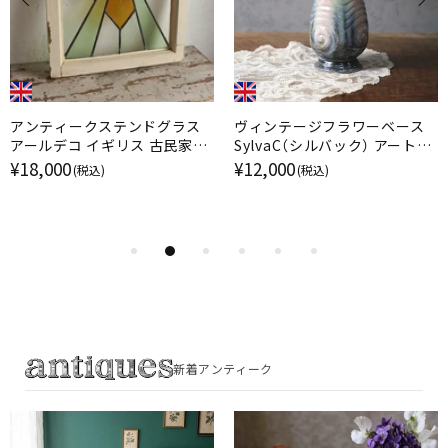
アンティークステンドグラス
ヴィンテージフラワーベース
アールデコ イギリス 古民家の
SylvaC（シルバック） アートオ
窓/アンティーク家具
ブジェ イギリス
¥18,000
¥12,000
(税込)
(税込)
新着アンティーク