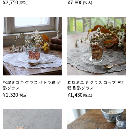
に留める
谷村北窯
¥2,750
¥7,800
(税込)
(税込)
松尾ミユキ グラス 茶トラ猫 耐
松尾ミユキ グラス コップ 三毛
熱グラス
猫 耐熱グラス
¥1,320
¥1,430
(税込)
(税込)