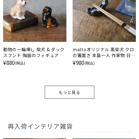
動物の一輪挿し 柴犬 & ダック
maltoオリジナル 黒柴犬 クロ
スフンド 陶器のフィギュア
の箸置き 本島一人 作家物 日本
製 甘えのポーズ
¥880
¥980
(税込)
(税込)
もっと見る
再入荷インテリア雑貨