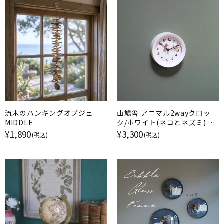
流木のハンギングオブジェ
山鳩舎 アニマル2wayクロッ
MIDDLE
ク/ホワイト(ネコとネズミ) 壁
掛け時計
¥1,890
¥3,300
(税込)
(税込)