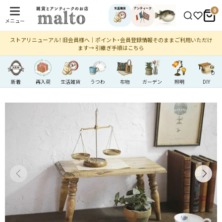
生活雑貨
アンティーク
0
メニュー
ストアリニューアル！ 旧会員様へ｜ポイント・会員登録情報そのままご利用いただけ
ます→ 引継ぎ手順はこちら
新着
再入荷
生活雑貨
うつわ
布物
ガーデン
照明
DIY