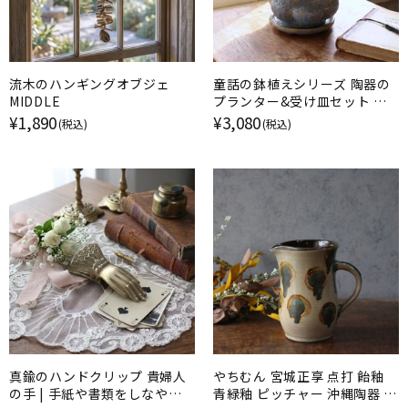
流木のハンギングオブジェ
童話の鉢植えシリーズ 陶器の
MIDDLE
プランター&受け皿セット ポ
コポコの青い花
¥1,890
¥3,080
(税込)
(税込)
真鍮のハンドクリップ 貴婦人
やちむん 宮城正享 点打 飴釉
の手 | 手紙や書類をしなやか
青緑釉 ピッチャー 沖縄陶器 読