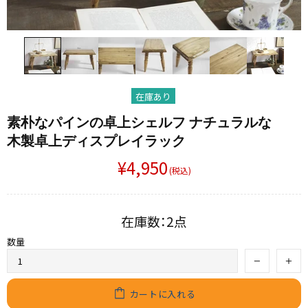
在庫あり
素朴な​パインの​卓上シェルフ ナチュラルな​
木製卓上​ディスプレイラック
¥4,950
(税込)
在庫数：2点
数量
カートに入れる