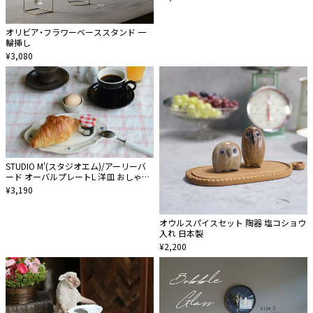
オリビア・フラワーベーススタンド 一
輪挿し
¥3,080
STUDIO M'(スタジオエム)/アーリーバ
ード オーバルプレートL 洋皿 おしゃれ
瀬戸焼食器 電子レンジ食洗機対応
¥3,190
オウルスパイスセット 陶器 塩コショウ
入れ 日本製
¥2,200