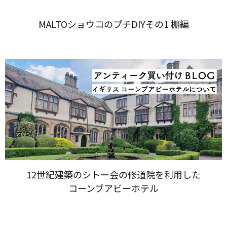
MALTOショウコの​プチDIY​その​1 棚編
12世紀建築の​シトー会の​修道院を​利用した​
コーンブアビーホテル