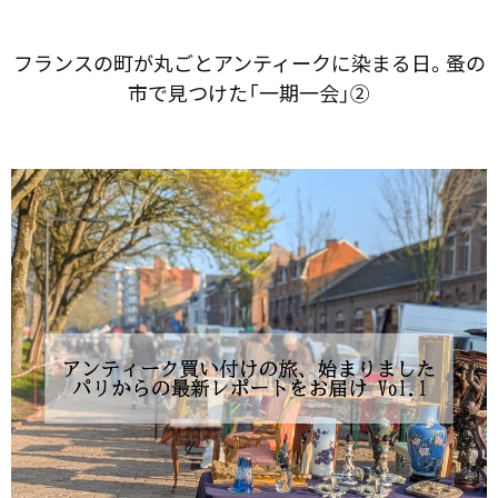
フランスの​町が​丸ごと​アンティークに​染まる日。​蚤の​
市で​見つけた​「一期​一会」​②