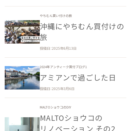
やちむん買い付けの旅
沖縄に​やちむん買付けの​
旅
投稿日：2025年6月13日
2024年アンティーク買付ブログ1
アミアンで​過ごした​日
投稿日：2025年3月6日
MALTOショウコのDIY
MALTOショウコの​
リノベーション ​その​2