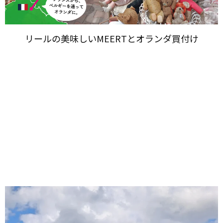
リールの​美味しい​MEERTと​オランダ買付け