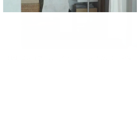
MALTOショウコの​リノベーション ​その​2 洗面室編