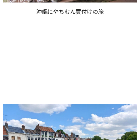
沖縄に​やちむん買付けの​旅