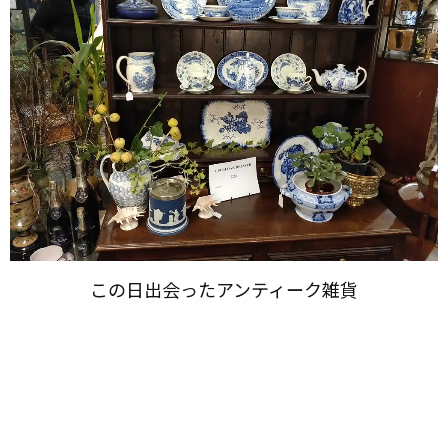
イギリスの​買付は​朝日が​昇る​前に
この​日出会った​アンティーク雑貨