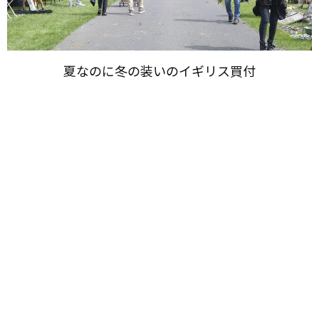
夏なのに​冬の​装いの​イギリス買付