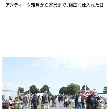
アンティーク雑貨から​家具まで、​幅広く​仕入れた​日