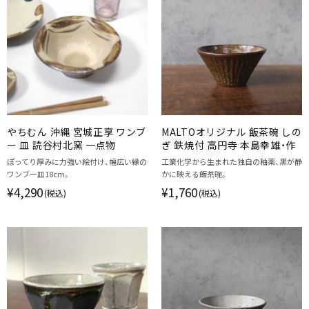
やちむん 沖縄 宮城正享 ワンブ
MALTOオリジナル 飯茶碗 しの
ー 皿 読谷村北窯 一点物
ぎ 鉄焼付 高円寺 本島幸雄・作
ぽってり厚みに力強い絵付け、幅広い縁の
工業化学から生まれた独自の釉薬、黒が静
ワンブー皿18cm。
かに映える飯茶碗。
¥4,290
¥1,760
(税込)
(税込)