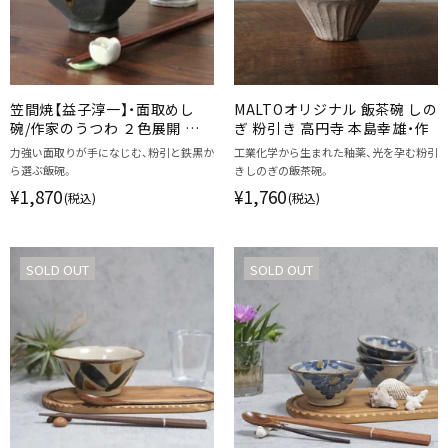
笠間焼【益子淳一】・面取めし
MALTOオリジナル 飯茶碗 しの
碗/作家のうつわ ２色展開 ご
ぎ 粉引き 高円寺 本島幸雄・作
飯茶碗 和食器
力強い面取りが手になじむ、粉引と鉄黒か
工業化学から生まれた釉薬、光を孕む粉引
ら選ぶ飯碗。
きしのぎの飯茶碗。
¥1,870
¥1,760
(税込)
(税込)
SOLD OUT
SOLD OUT