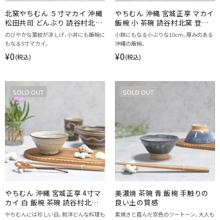
北窯やちむん ５寸マカイ 沖縄
やちむん 沖縄 宮城正享 マカイ
松田共司 どんぶり 読谷村北窯
飯椀 小 茶碗 読谷村北窯 登り
一点物 葉紋
窯
のびやかな葉紋が涼しげ、小丼にも飯椀に
小鉢にもなる小ぶりな10cm、厚みのある
もなる5寸マカイ。
沖縄の飯椀。
¥0
¥0
(税込)
(税込)
SOLD OUT
SOLD OUT
やちむん 沖縄 宮城正享 4寸マ
美濃焼 茶碗 青 飯椀 手触りの
カイ 白 飯椀 茶碗 読谷村北窯
良い土の質感
登り窯
やちむんには珍しい白、和洋どんな料理も
素焼きと霞んだ空色のツートーン、大人も