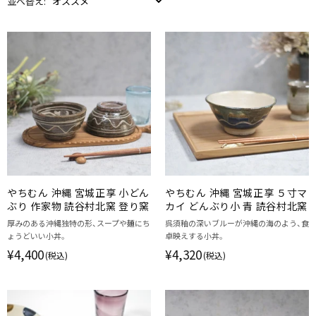
並べ替え:
やちむん 沖縄 宮城正享 小どん
やちむん 沖縄 宮城正享 ５寸マ
ぶり 作家物 読谷村北窯 登り窯
カイ どんぶり小 青 読谷村北窯
厚みのある沖縄独特の形、スープや麺にち
呉須釉の深いブルーが沖縄の海のよう、食
ょうどいい小丼。
卓映えする小丼。
¥4,400
¥4,320
(税込)
(税込)