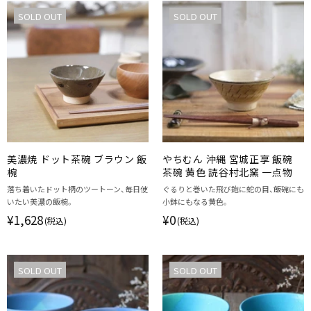
SOLD OUT
SOLD OUT
美濃焼 ドット茶碗 ブラウン 飯
やちむん 沖縄 宮城正享 飯碗
椀
茶碗 黄色 読谷村北窯 一点物
落ち着いたドット柄のツートーン、毎日使
ぐるりと巻いた飛び鉋に蛇の目、飯碗にも
いたい美濃の飯椀。
小鉢にもなる黄色。
¥1,628
¥0
(税込)
(税込)
SOLD OUT
SOLD OUT