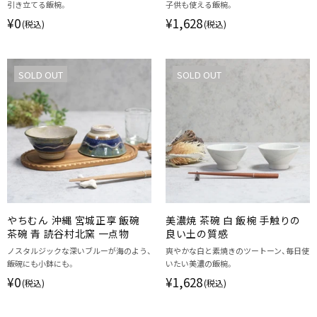
引き立てる飯椀。
子供も使える飯椀。
¥0
¥1,628
(税込)
(税込)
SOLD OUT
SOLD OUT
やちむん 沖縄 宮城正享 飯碗
美濃焼 茶碗 白 飯椀 手触りの
茶碗 青 読谷村北窯 一点物
良い土の質感
ノスタルジックな深いブルーが海のよう、
爽やかな白と素焼きのツートーン、毎日使
飯碗にも小鉢にも。
いたい美濃の飯椀。
¥0
¥1,628
(税込)
(税込)