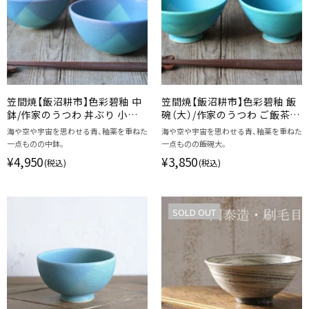
笠間焼【飯沼耕市】色彩碧釉 中
笠間焼【飯沼耕市】色彩碧釉 飯
鉢/作家のうつわ 丼ぶり 小丼
碗（大）/作家のうつわ ご飯茶碗
和食器
飯碗 和食器
海や空や宇宙を思わせる青、釉薬を重ねた
海や空や宇宙を思わせる青、釉薬を重ねた
一点ものの中鉢。
一点ものの飯碗大。
¥4,950
¥3,850
(税込)
(税込)
SOLD OUT