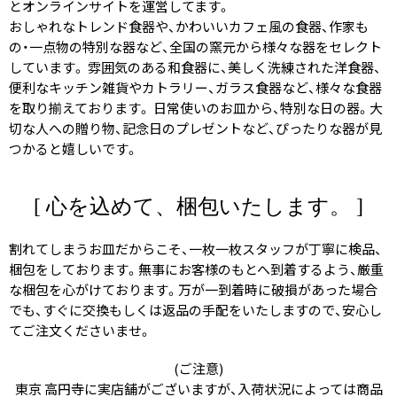
とオンラインサイトを運営してます。
おしゃれなトレンド食器や、かわいいカフェ風の食器、作家も
の・一点物の特別な器など、全国の窯元から様々な器をセレクト
しています。 雰囲気のある和食器に、美しく洗練された洋食器、
便利なキッチン雑貨やカトラリー、ガラス食器など、様々な食器
を取り揃えております。 日常使いのお皿から、特別な日の器。大
切な人への贈り物、記念日のプレゼントなど、ぴったりな器が見
つかると嬉しいです。
[ 心を込めて、梱包いたします。 ]
割れてしまうお皿だからこそ、一枚一枚スタッフが丁寧に検品、
梱包をしております。無事にお客様のもとへ到着するよう、厳重
な梱包を心がけております。万が一到着時に破損があった場合
でも、すぐに交換もしくは返品の手配をいたしますので、安心し
てご注文くださいませ。
(ご注意)
東京 高円寺に実店舗がございますが、入荷状況によっては商品