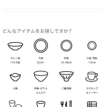
どんな​アイテムを​お探しですか？
カレー皿
大皿
中皿
小皿・豆皿
パスタ皿
21cm~
15~20cm
~15cm
小鉢
中鉢・ボウル
ご飯茶碗
マグカップ
どんぶり
＆ソーサー