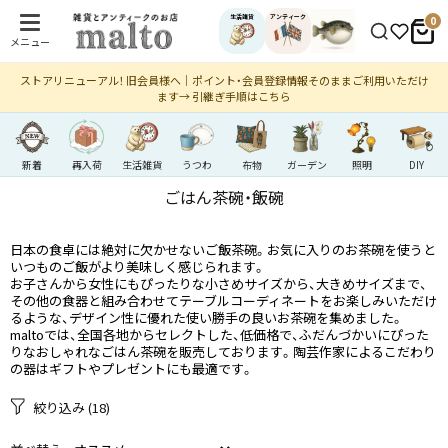
生活雑貨
アンティーク
0
メニュー
ストアリニューアル！ 旧会員様へ｜ポイント・会員登録情報そのままご利用いただけ
ます→ 引継ぎ手順はこちら
新着
再入荷
生活雑貨
うつわ
布物
ガーデン
照明
DIY
ごはん茶碗・飯碗
日本の食卓には絶対に欠かせないご飯茶碗。お気に入りのお茶碗を使うと
いつものご飯がより美味しく感じられます。
お子さんから女性にもぴったりな小さめサイズから、大きめサイズまで、
その他の食器と組み合わせてテーブルコーディネートをお楽しみいただけ
るような、デザイン性に優れた使い勝手の良いお茶碗を集めました。
maltoでは、全国各地からセレクトした、低価格で、ふだんづかいにぴった
りなおしゃれなごはん茶碗を販売しております。陶芸作家によるこだわり
の器はギフトやプレゼントにも最適です。
絞り込み
(18)