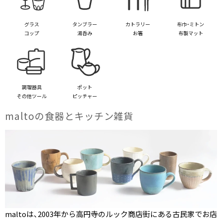
グラス
タンブラー
カトラリー
布巾・ミトン
コップ
湯呑み
お箸
布製マット
調理器具
ポット
その他ツール
ピッチャー
maltoの​食器と​キッチン雑貨
maltoは、2003年から高円寺のルック商店街にある古民家でお店