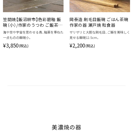
笠間焼【飯沼耕市】色彩碧釉 飯
岡泰造 刷毛目飯碗 ごはん茶碗
碗（小）/作家のうつわ ご飯茶碗
作家の器 瀬戸焼 和食器
飯碗 和食器
海や空や宇宙を思わせる青、釉薬を重ねた
ザリザリと大胆な刷毛目、ご飯を美味しく
一点ものの飯碗小。
見せる飯碗12.5cm。
¥3,850
¥2,200
(税込)
(税込)
美濃焼の器