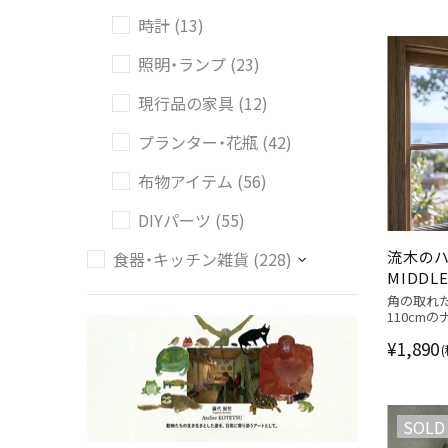
時計 (13)
照明・ランプ (23)
現行品の家具 (12)
プランター・花瓶 (42)
布物アイテム (56)
DIYパーツ (55)
流木の
食器・キッチン雑貨 (228)
MIDDL
角の取れ
110cm
¥1,890
SOLD