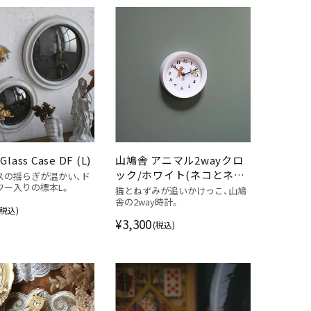
Glass Case DF (L)
山鳩舎 アニマル2wayクロ
ック/ホワイト(ネコとネズ
スの揺らぎが温かい、ド
ワー入りの標本L。
ミ) 壁掛け時計
猫とねずみが追いかけっこ、山鳩
舎の2way時計。
(税込)
¥3,300
(税込)