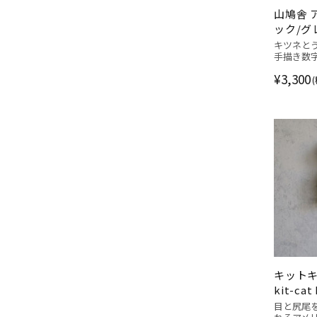
山鳩舎 
ック/グ
ぎ) 壁
キツネと
手描き数字
¥3,300
キット
kit-ca
目と尻尾を