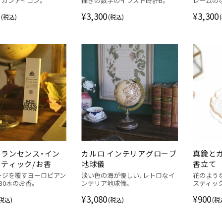
リカンアイコン。
描きの数字のイラスト時計B。
レームの
¥3,300
¥3,300
(税込)
(税込)
ランセンス・イン
カルロ インテリアグローブ
真鍮と
ティック/お香
地球儀
香立て
ージを覆すヨーロピアン
淡い色の海が優しい、レトロなイ
花のよう
30本のお香。
ンテリア地球儀。
スティッ
¥3,080
¥900
(税込)
(税込)
(税