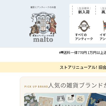
雑貨とアンティークのお店
\ 生活雑貨 /
\ 生
新入荷
再
すべての
イギ
アンティーク
アン
送料一律770円 1万円以上
ストアリニューアル！ 旧
人気の​雑貨ブランド
PICK UP BRAND