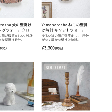
atosha 犬の壁掛け
Yamabatosha ねこの壁掛
ドッグウォールクロッ
け時計 キャットウォールク
ロック
の顔が微笑ましい、秒針
ゆるい猫の顔が微笑ましい、秒針
かな壁掛け時計。
がなく静かな壁掛け時計。
¥3,300
(税込)
(税込)
SOLD OUT