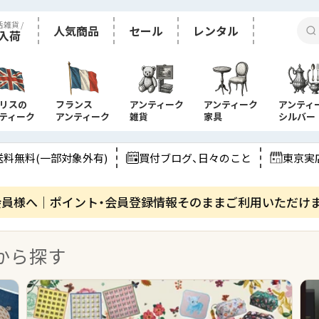
活雑貨 /
人気商品
セール
レンタル
入荷
リスの
フランス
アンティーク
アンティーク
アンティ
ティーク
アンティーク
雑貨
家具
シルバー
送料無料(一部対象外有)
買付ブログ、日々のこと
東京実
会員様へ｜ポイント・会員登録情報そのままご利用いただけ
から​探す