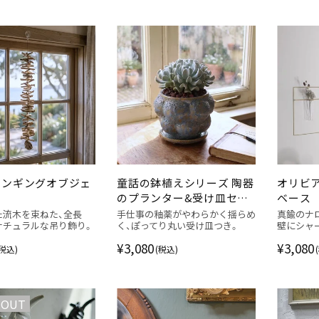
ハンギングオブジェ
童話の鉢植えシリーズ 陶器
オリビ
E
のプランター&受け皿セッ
ベース
ト ポコポコの青い花
た流木を束ねた、全長
手仕事の釉薬がやわらかく揺らめ
真鍮のナ
のナチュラルな吊り飾り。
く、ぽってり丸い受け皿つき。
壁にシャ
¥3,080
¥3,080
(税込)
(税込)
 OUT