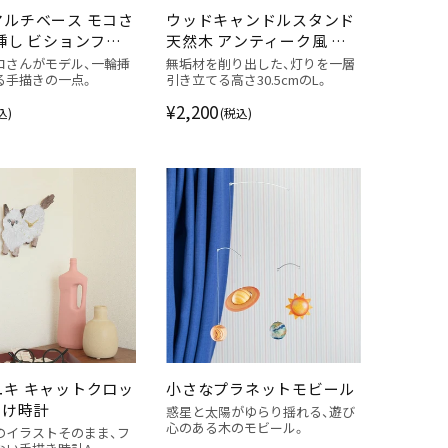
マルチベース モコさ
ウッドキャンドルスタンド
挿し ビションフリ
天然木 アンティーク風 手
作り 燭台 L
コさんがモデル、一輪挿
無垢材を削り出した、灯りを一層
る手描きの一点。
引き立てる高さ30.5cmのL。
¥2,200
込)
(税込)
ユキ キャットクロッ
小さなプラネットモビール
掛け時計
惑星と太陽がゆらり揺れる、遊び
心のある木のモビール。
のイラストそのまま、フ