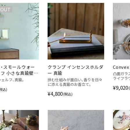
 OUT
・スモールウォー
クランプ インセンスホルダ
Convex 
フ 小さな真鍮壁面
ー 真鍮
凸面ガラ
ライフラ
シェルフ、真鍮。
挟む仕組みが面白い、香りを日々
に添える真鍮のお香立て。
¥9,020
(税込)
¥4,800
(税込)