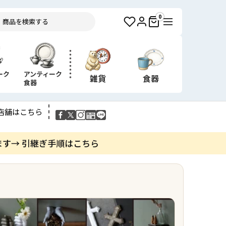
0
ーク
アンティーク
雑貨
食器
食器
店舗はこちら
ます→ 引継ぎ手順はこちら