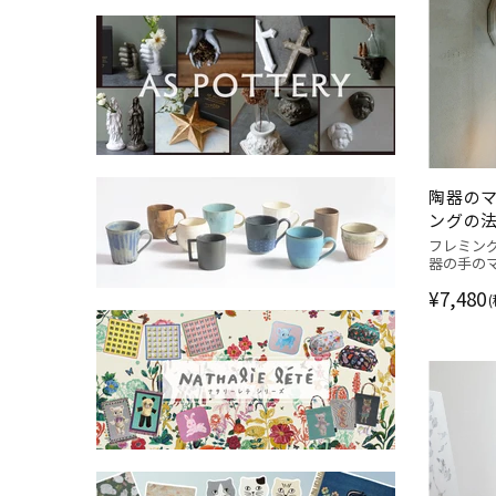
陶器のマ
ングの法
POTTE
フレミン
器の手の
¥7,480