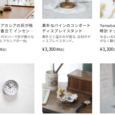
とアカシアの灰が飛
素朴なパインのコンポート
Yamab
香立て インセンス
ディスプレイスタンド
時計 
ー
ク
ーのカバーで灰が散らな
素朴さと温かみが宿る、古材のデ
ゆるい犬
スとアカシアの一台。
ィスプレイスタンド。
がなく静
¥3,300
¥3,300
(税込)
(税込)