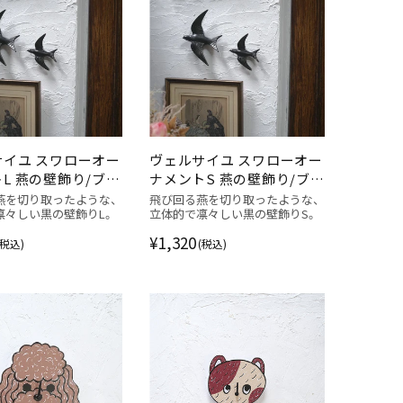
サイユ スワローオー
ヴェルサイユ スワローオー
L 燕の壁飾り/ブラ
ナメントS 燕の壁飾り/ブラ
ック
燕を切り取ったような、
飛び回る燕を切り取ったような、
凛々しい黒の壁飾りL。
立体的で凛々しい黒の壁飾りS。
¥1,320
(税込)
(税込)