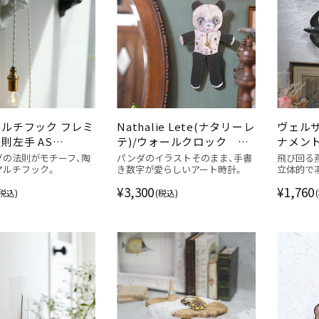
ルチフック フレミ
Nathalie Lete(ナタリーレ
ヴェル
則左手 AS
テ)/ウォールクロック パ
ナメント
RY アズ・ポタリー
ンダ
ック
グの法則がモチーフ、陶
パンダのイラストそのまま、手書
飛び回る
マルチフック。
き数字が愛らしいアート時計。
立体的で
¥3,300
¥1,760
(税込)
(税込)