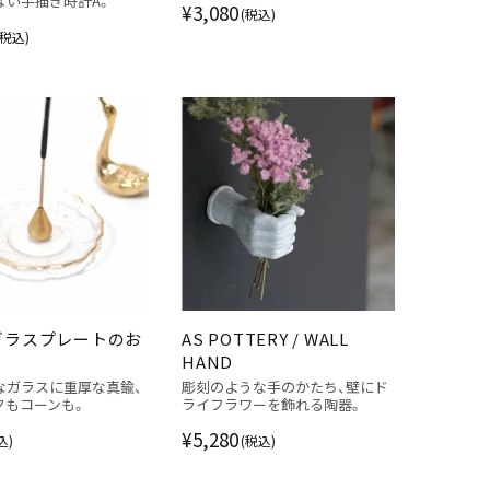
ない手描き時計A。
¥3,080
(税込)
(税込)
ガラスプレートのお
AS POTTERY / WALL
HAND
なガラスに重厚な真鍮、
彫刻のような手のかたち、壁にド
クもコーンも。
ライフラワーを飾れる陶器。
¥5,280
込)
(税込)