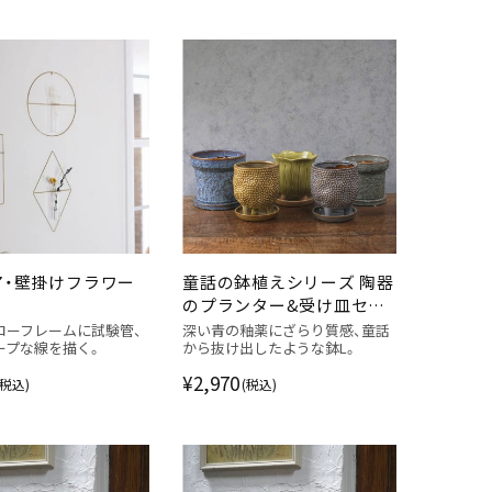
ア・壁掛けフラワー
童話の鉢植えシリーズ 陶器
のプランター&受け皿セッ
ト 青L
ローフレームに試験管、
深い青の釉薬にざらり質感、童話
ープな線を描く。
から抜け出したような鉢L。
¥2,970
(税込)
(税込)