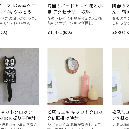
アニマル2wayクロ
陶器のバードトレイ 花と小
陶器の
レイ(キツネとうさ
鳥 アクセサリー 収納
ん 一輪
掛け時計
ーゼ
うさぎの追いかけっこ、
花のトレイに小鳥がちょこん、釉
看板犬モ
のグレイの2way。
薬のグラデーションが繊細。
しにもな
¥1,320
¥880
(税込)
(税込)
(税
キャットクロック
松尾ミユキ キャットクロッ
松尾ミ
t klock 振り子時計
クB 壁掛け時計
クA 壁
振る、1932年から愛さ
かごで丸くなる猫が愛らしい、手
ゆるい猫