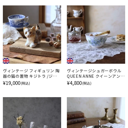
ヴィンテージ フィギュリン 陶
ヴィンテージシュガーボウル
器の猫の置物 キジトラ /ジェ
QUEEN ANNE クイーンアン
ニー・ウィンスタンレイ イギリ
勿忘草 イギリス
¥19,000
¥4,800
(税込)
(税込)
ス