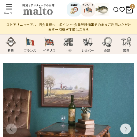
生活雑貨
アンティーク
0
メニュー
ストアリニューアル！ 旧会員様へ｜ポイント・会員登録情報そのままご利用いただけ
ます→ 引継ぎ手順はこちら
新着
フランス
イギリス
小物
シルバー
食器
家具