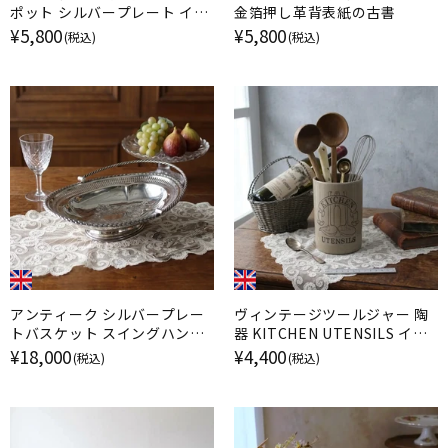
ポット シルバープレート イギ
金箔押し革背表紙の古書
リス
¥5,800
¥5,800
(税込)
(税込)
アンティーク シルバープレー
ヴィンテージツールジャー 陶
トバスケット スイングハンド
器 KITCHEN UTENSILS イギ
ル EPNS 銀メッキ イギリス
リス
¥18,000
¥4,400
(税込)
(税込)