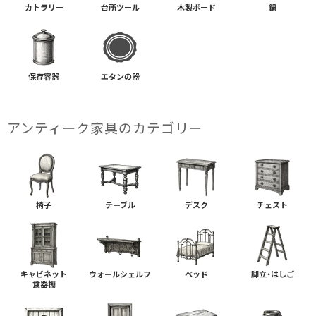
カトラリー
台所ツール
木製ボード
鍋
保存容器
エタンの器
アンティーク家具の​カテゴリー
椅子
テーブル
デスク
チェスト
キャビネット
ウォールシェルフ
ベッド
脚立・はしご
食器棚