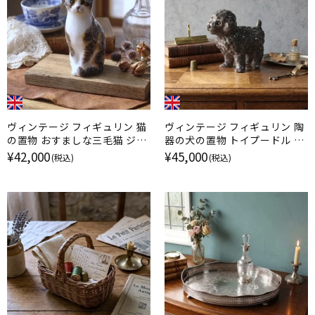
ヴィンテージ フィギュリン 猫
ヴィンテージ フィギュリン 陶
の置物 おすましな三毛猫 ジェ
器の犬の置物 トイプードル ケ
ニー・ウィンスタンレイ イギリ
ンジントンドッグ / ジェニー・
¥42,000
¥45,000
(税込)
(税込)
ス
ウィンスタンレイ イギリス