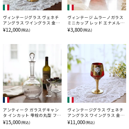
ヴィンテージグラス ヴェネチ
ヴィンテージ ムラーノガラス
アングラス ワイングラス 金彩
ミニカップ レッド エナメル金
エナメル彩 ムラーノガラス ブ
彩 イタリア
¥12,000
¥3,800
(税込)
(税込)
ルー イタリア
アンティーク ガラスデキャン
ヴィンテージグラス ヴェネチ
タ インカット 雫栓の丸型 フラ
アングラス ワイングラス 金彩
ンス
エナメル彩 ムラーノガラス ル
¥15,000
¥11,000
(税込)
(税込)
ビー イタリア