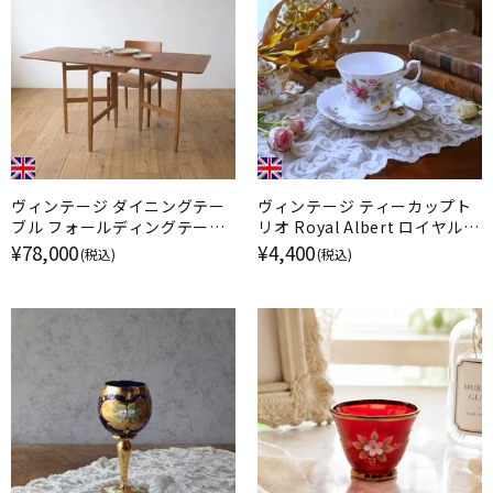
ヴィンテージ ダイニングテー
ヴィンテージ ティーカップト
ブル フォールディングテーブ
リオ Royal Albert ロイヤルア
ル ミッドセンチュリー イギリ
ルバート Nosegay イギリス
¥78,000
¥4,400
(税込)
(税込)
ス