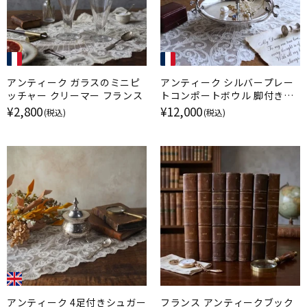
アンティーク ガラスのミニピ
アンティーク シルバープレー
ッチャー クリーマー フランス
トコンポートボウル 脚付きデ
ィッシュ フランス
¥2,800
¥12,000
(税込)
(税込)
アンティーク 4足付きシュガー
フランス アンティークブック