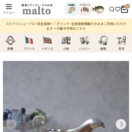
生活雑貨
アンティーク
0
メニュー
ストアリニューアル！ 旧会員様へ｜ポイント・会員登録情報そのままご利用いただけ
ます→ 引継ぎ手順はこちら
新着
フランス
イギリス
小物
シルバー
食器
家具