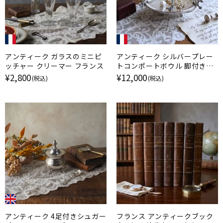
アンティーク ガラスのミニピ
アンティーク シルバープレー
ッチャー クリーマー フランス
トコンポートボウル 脚付きデ
ィッシュ フランス
¥2,800
¥12,000
(税込)
(税込)
アンティーク 4足付きシュガー
フランス アンティークブック