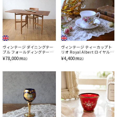
ヴィンテージ ダイニングテー
ヴィンテージ ティーカップト
ブル フォールディングテーブ
リオ Royal Albert ロイヤルア
ル ミッドセンチュリー イギリ
ルバート Nosegay イギリス
¥78,000
¥4,400
(税込)
(税込)
ス