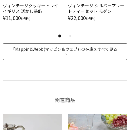
ヴィンテージクッキートレイ
ヴィンテージ シルバープレー
イギリス 透かし装飾
トティーセット モダン
MAPPIN&WEBB PRINCES
Mappin&webb ティーポット
¥11,000
¥22,000
(税込)
(税込)
PLATE
「Mappin&Webb(マッピン＆ウェブ)」の在庫をすべて見る
→
関連商品