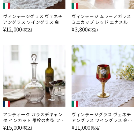
ヴィンテージグラス ヴェネチ
ヴィンテージ ムラーノガラス
アングラス ワイングラス 金彩
ミニカップ レッド エナメル金
エナメル彩 ムラーノガラス ブ
彩 イタリア
¥12,000
¥3,800
(税込)
(税込)
ルー イタリア
アンティーク ガラスデキャン
ヴィンテージグラス ヴェネチ
タ インカット 雫栓の丸型 フラ
アングラス ワイングラス 金彩
ンス
エナメル彩 ムラーノガラス ル
¥15,000
¥11,000
(税込)
(税込)
ビー イタリア