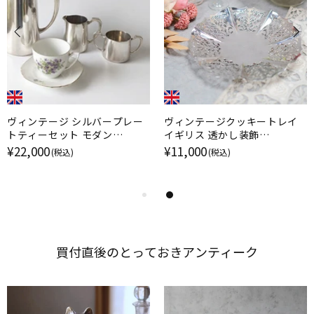
ヴィンテージ シルバープレー
ヴィンテージクッキートレイ
トティーセット モダン
イギリス 透かし装飾
Mappin&webb ティーポット
MAPPIN&WEBB PRINCES
¥22,000
¥11,000
(税込)
(税込)
PLATE
買付直後の​とって​おきアンティーク