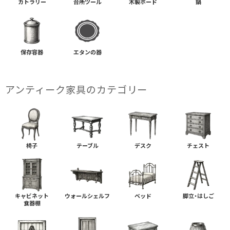
カトラリー
台所ツール
木製ボード
鍋
保存容器
エタンの器
アンティーク家具の​カテゴリー
椅子
テーブル
デスク
チェスト
キャビネット
ウォールシェルフ
ベッド
脚立・はしご
食器棚