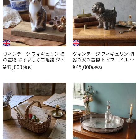
ヴィンテージ フィギュリン 猫
ヴィンテージ フィギュリン 陶
の置物 おすましな三毛猫 ジェ
器の犬の置物 トイプードル ケ
ニー・ウィンスタンレイ イギリ
ンジントンドッグ / ジェニー・
¥42,000
¥45,000
(税込)
(税込)
ス
ウィンスタンレイ イギリス