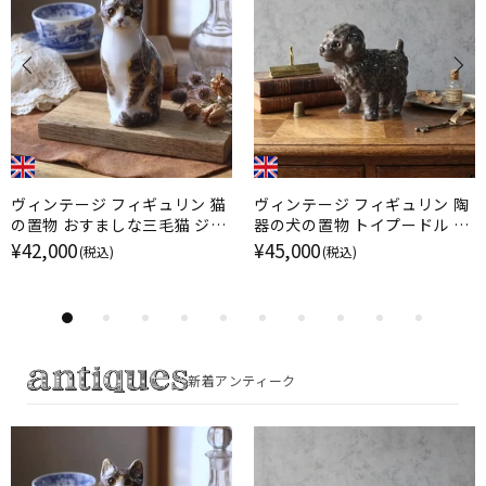
ヴィンテージ フィギュリン 猫
ヴィンテージ フィギュリン 陶
の置物 おすましな三毛猫 ジェ
器の犬の置物 トイプードル ケ
ニー・ウィンスタンレイ イギリ
ンジントンドッグ / ジェニー・
¥42,000
¥45,000
(税込)
(税込)
ス
ウィンスタンレイ イギリス
新着アンティーク