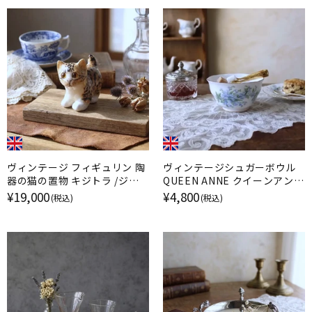
ヴィンテージ フィギュリン 陶
ヴィンテージシュガーボウル
器の猫の置物 キジトラ /ジェ
QUEEN ANNE クイーンアン
ニー・ウィンスタンレイ イギリ
勿忘草 イギリス
¥19,000
¥4,800
(税込)
(税込)
ス