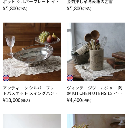
ポット シルバープレート イギ
金箔押し革背表紙の古書
リス
¥5,800
¥5,800
(税込)
(税込)
アンティーク シルバープレー
ヴィンテージツールジャー 陶
トバスケット スイングハンド
器 KITCHEN UTENSILS イギ
ル EPNS 銀メッキ イギリス
リス
¥18,000
¥4,400
(税込)
(税込)