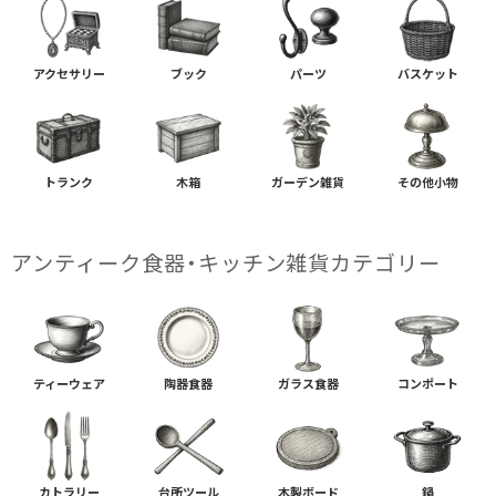
アクセサリー
ブック
パーツ
バスケット
トランク
木箱
ガーデン雑貨
その他小物
アンティーク食器・キッチン雑貨カテゴリー
ティーウェア
陶器食器
ガラス食器
コンポート
カトラリー
台所ツール
木製ボード
鍋