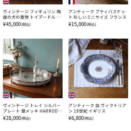
ヴィンテージ フィギュリン 陶
アンティーク プティバスケッ
器の犬の置物 トイプードル ケ
ト 珍しいミニサイズ フランス
ンジントンドッグ / ジェニー・
¥45,000
¥15,000
(税込)
(税込)
ウィンスタンレイ イギリス
ヴィンテージ トレイ シルバー
アンティーク 皿 ヴィクトリア
プレート 銀メッキ HARRODS
ン 19世紀 イギリス
ハロッズ イギリス
¥28,000
¥6,800
(税込)
(税込)