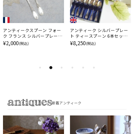
アンティークスプーン フォー
アンティーク シルバープレー
ク フランス シルバープレート
ト ティースプーン 6本セット
製カトラリー ARMAND
シンプルな形 カトラリー
¥2,000
¥8,250
(税込)
(税込)
FRENAIS
新着アンティーク