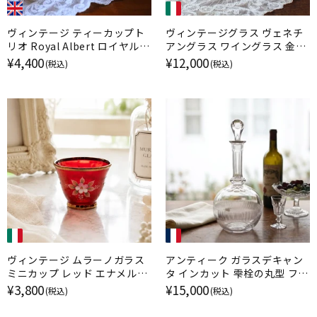
ヴィンテージ ティーカップト
ヴィンテージグラス ヴェネチ
リオ Royal Albert ロイヤルア
アングラス ワイングラス 金彩
ルバート Nosegay イギリス
エナメル彩 ムラーノガラス ブ
¥4,400
¥12,000
(税込)
(税込)
ルー イタリア
ヴィンテージ ムラーノガラス
アンティーク ガラスデキャン
ミニカップ レッド エナメル金
タ インカット 雫栓の丸型 フラ
彩 イタリア
ンス
¥3,800
¥15,000
(税込)
(税込)