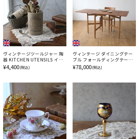
ヴィンテージツールジャー 陶
ヴィンテージ ダイニングテー
器 KITCHEN UTENSILS イギ
ブル フォールディングテーブ
リス
ル ミッドセンチュリー イギリ
¥4,400
¥78,000
(税込)
(税込)
ス