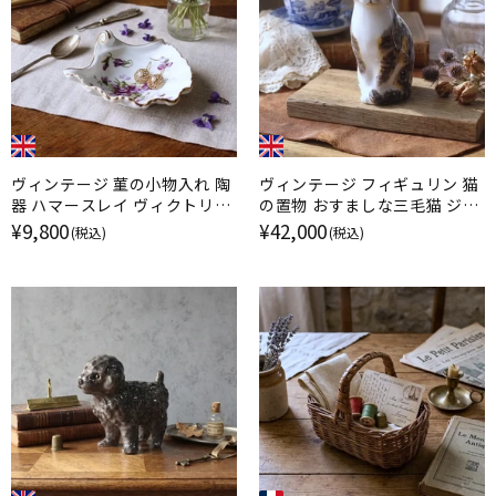
ヴィンテージ 菫の小物入れ 陶
ヴィンテージ フィギュリン 猫
器 ハマースレイ ヴィクトリア
の置物 おすましな三毛猫 ジェ
ンヴァイオレット イギリス
ニー・ウィンスタンレイ イギリ
¥9,800
¥42,000
(税込)
(税込)
ス