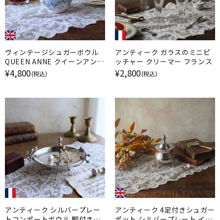
ヴィンテージシュガーボウル
アンティーク ガラスのミニピ
QUEEN ANNE クイーンアン
ッチャー クリーマー フランス
勿忘草 イギリス
¥4,800
¥2,800
(税込)
(税込)
アンティーク シルバープレー
アンティーク 4足付きシュガー
トコンポートボウル 脚付きデ
ポット シルバープレート イギ