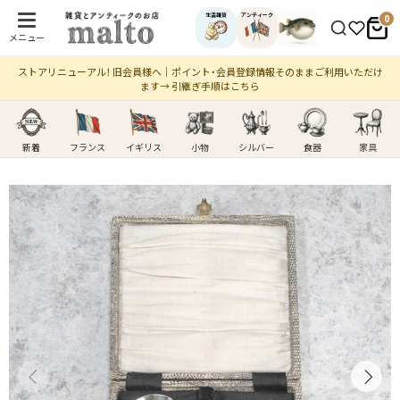
生活雑貨
アンティーク
0
メニュー
ストアリニューアル！ 旧会員様へ｜ポイント・会員登録情報そのままご利用いただけ
ます→ 引継ぎ手順はこちら
新着
フランス
イギリス
小物
シルバー
食器
家具