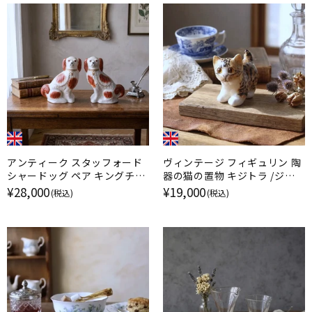
アンティーク スタッフォード
ヴィンテージ フィギュリン 陶
シャードッグ ペア キングチャ
器の猫の置物 キジトラ /ジェ
ールズスパニエル イギリス
ニー・ウィンスタンレイ イギリ
¥28,000
¥19,000
(税込)
(税込)
ス