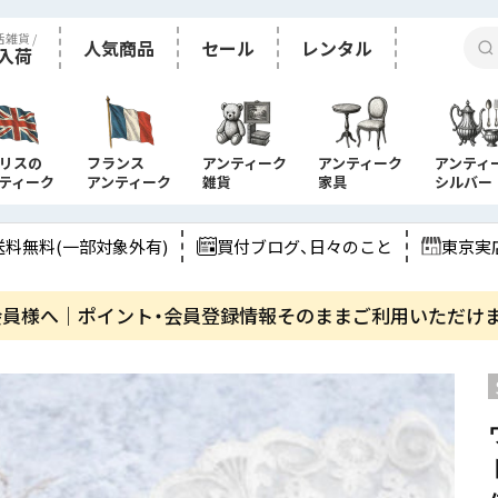
活雑貨 /
人気商品
セール
レンタル
入荷
リスの
フランス
アンティーク
アンティーク
アンティ
ティーク
アンティーク
雑貨
家具
シルバー
送料無料(一部対象外有)
買付ブログ、日々のこと
東京実
会員様へ｜ポイント・会員登録情報そのままご利用いただけ