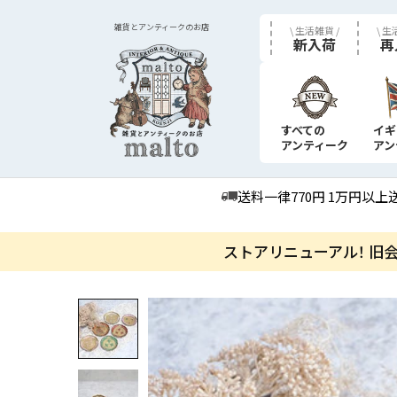
雑貨とアンティークのお店
\ 生活雑貨 /
\ 生
新入荷
再
すべての
イギ
アンティーク
アン
送料一律770円 1万円以上
ストアリニューアル！ 旧