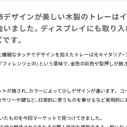
飾​デザインが​美しい​木製の​トレーは​
いました。​ディスプレイにも​取り​入
ズです。
に繊細なタッチでデザインを加えたトレーは元々イタリア・
は『フィレンツェの』という意味で、金色の彩色や型押しが施
ントが施され、カラーによって少しデザインが違います。 コ
セサリーや鍵など、日常的に使うものを乗せるなど実用的に
いたものを今回マーケットで見つけてきました。
て代々継承されてきたその職人技術を堪能できる一枚にな