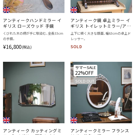
アンティークハンドミラー イ
アンティーク鏡 卓上ミラー イ
ギリス ローズウッド 手鏡
ギリス トイレットミラー/アン
ティーク家具
くびれた木の柄が手に馴染む、全長33cm
上下に傾く大きな鏡面、幅63cmの卓上ド
の手鏡。
レッサー。
¥16,800
SOLD
(税込)
サマーSALE
22%OFF
SOLD OUT
アンティーク カッティングミ
アンティークミラー フランス