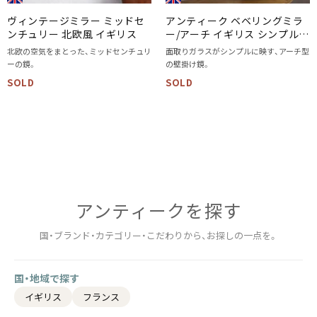
ヴィンテージミラー ミッドセ
アンティーク ベベリングミラ
ンチュリー 北欧風 イギリス
ー/アーチ イギリス シンプル
面取り壁掛け鏡/アンティーク
北欧の空気をまとった、ミッドセンチュリ
面取りガラスがシンプルに映す、アーチ型
家具
ーの鏡。
の壁掛け鏡。
SOLD
SOLD
アンティークを​探す
国・ブランド・カテゴリー・こだわりから、お探しの一点を。
国・地域で探す
イギリス
フランス