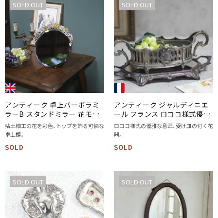
SOLD OUT
SOLD OUT
アンティーク 卓上バーボラミ
アンティーク ジャルディニエ
ラーB スタンドミラー 花モチ
ール フランス ロココ様式優雅
ーフ 鏡
なデザイン 専用ミラートレイ
粘土細工の花を彩色、トップを飾る可憐な
ロココ様式の優雅な意匠、受け皿の付く花
付き
卓上鏡。
器。
SOLD
SOLD
SOLD OUT
SOLD OUT