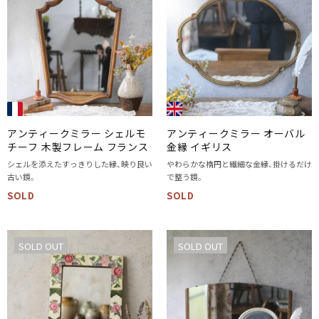
アンティークミラー シェルモ
アンティークミラー オーバル
チーフ 木製フレーム フランス
金縁 イギリス
シェルを添えたすっきりした縁、映り良い
やわらかな楕円と繊細な金縁、掛けるだけ
古い鏡。
で整う鏡。
SOLD
SOLD
SOLD OUT
SOLD OUT