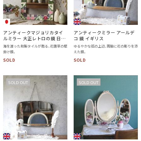
アンティークマジョリカタイ
アンティークミラー アールデ
ルミラー 大正レトロの鏡 日本
コ 鏡 イギリス
&インド
海を渡った和製タイルが甦る、花唐草の壁
ゆるやかな弧の上辺、両脇に花の彫りを添
掛け鏡。
えた鏡。
SOLD
SOLD
SOLD OUT
SOLD OUT