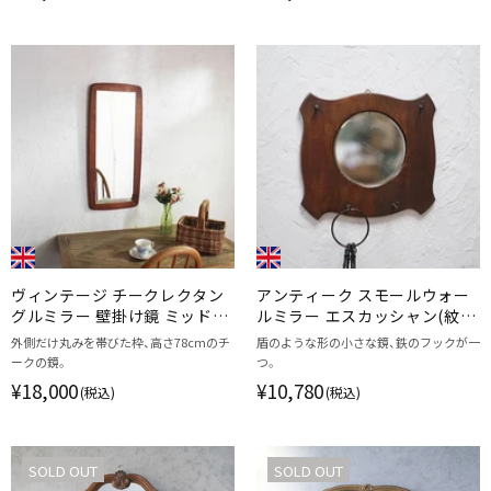
ヴィンテージ チークレクタン
アンティーク スモールウォー
グルミラー 壁掛け鏡 ミッドセ
ルミラー エスカッシャン(紋章
ンチュリー/アンティーク家具
学) 壁掛け鏡/アンティーク家
外側だけ丸みを帯びた枠、高さ78cmのチ
盾のような形の小さな鏡、鉄のフックが一
具
ークの鏡。
つ。
¥18,000
¥10,780
(税込)
(税込)
SOLD OUT
SOLD OUT