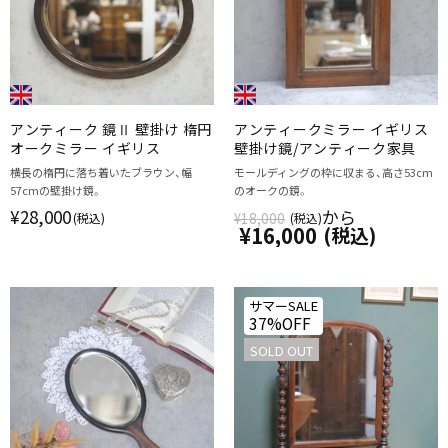
アンティーク 鏡Ⅱ 壁掛け 楕円
アンティークミラー イギリス
オークミラー イギリス
壁掛け鏡/アンティーク家具
横長の楕円に落ち着いたブラウン、幅
モールディングの枠に収まる、高さ53cm
57cmの壁掛け鏡。
のオークの鏡。
¥28,000
から
¥18,000
(税込)
(税込)
¥16,000
(税込)
サマーSALE
37%OFF
SOLD OUT