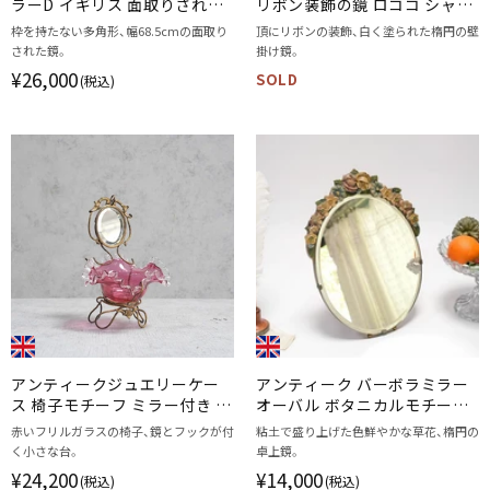
ラーD イギリス 面取りされた
リボン装飾の鏡 ロココ シャビ
壁掛け鏡
ーシック/アンティーク家具
枠を持たない多角形、幅68.5cmの面取り
頂にリボンの装飾、白く塗られた楕円の壁
された鏡。
掛け鏡。
¥26,000
SOLD
(税込)
アンティークジュエリーケー
アンティーク バーボラミラー
ス 椅子モチーフ ミラー付き 赤
オーバル ボタニカルモチーフ
いフリルガラス イギリス
の色鮮やかな粘土細工
赤いフリルガラスの椅子、鏡とフックが付
粘土で盛り上げた色鮮やかな草花、楕円の
く小さな台。
卓上鏡。
¥24,200
¥14,000
(税込)
(税込)