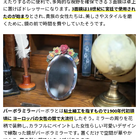
えたりするのに便利で、多角的な視野を確保できる３面鏡は卓上
に置けばドレッサーになります。
3面鏡は18世紀に宮廷で使用され
とされ、貴族の女性たちは、美しさやスタイルを磨
たのが始まり
くために、鏡の前で時間を費やしていたそうです。
バーボラミラー
バーボラとは
粘土細工を指すもので1900年代初頭
したそう。ミラーの周りを花
頃に ヨーロッパの女性の間で大流行
柄で装飾し、カラフルにペイントした女性らしい可愛いデザイン
で縁取った鏡がバーボラミラーです。置くだけで空間が華やか