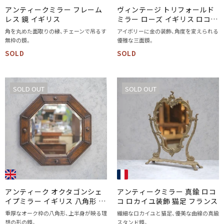
アンティークミラー フレーム
ヴィンテージ トリフォールド
レス 鏡 イギリス
ミラー ローズ イギリス ロココ
様式リバイバルの鏡 三面鏡
角を丸めた面取りの縁、チェーンで吊るす
アイボリーに金の装飾、角度を変えられる
無枠の鏡。
優雅な三面鏡。
SOLD
SOLD
SOLD OUT
SOLD OUT
アンティーク オクタゴンシェ
アンティークミラー 真鍮 ロコ
イプミラー イギリス 八角形 壁
コ ロカイユ装飾 猫足 フランス
掛け鏡
重厚なオーク枠の八角形、上半身が映る理
繊細なロカイユと猫足、優美な曲線の真鍮
想の形の鏡。
スタンド鏡。