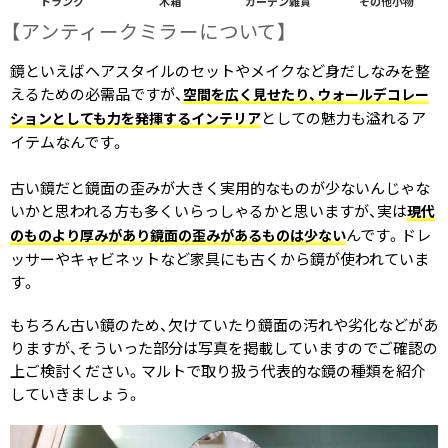
トランク
木箱
ガーデン雑貨
その他小物
【アンティークミラーに​ついて​】
鏡といえばヘアスタイルのセットやメイクなど身だしなみを整
えるための必需品ですが、
空間を広く見せたり、ウォールデコレー
としての魅力も溢れるア
ションとしても力を発揮するインテリア
イテムなんです。
古い鏡だと鏡面の歪みが大きく実用的なものが少ないんじゃな
いかと思われる方も多くいらっしゃるかと思いますが、実は
現代
んです。ドレ
のものより厚みがあり鏡面の歪みがあるものは少ない
ッサーやキャビネットなど家具にも古くから鏡が使われていま
す。
もちろん古い鏡のため、欠けていたり鏡面の汚れや劣化などがあ
りますが、そういった部分は写真を掲載していますのでご確認の
上ご検討ください。マルトで取り扱う代表的な鏡の種類を紹介
していきましょう。