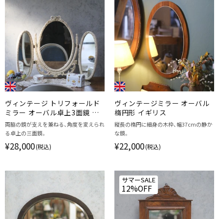
ヴィンテージ トリフォールド
ヴィンテージミラー オーバル
ミラー オーバル卓上3面鏡 イ
楕円形 イギリス
ギリス
両脇の鏡が支えを兼ねる、角度を変えられ
縦長の楕円に細身の木枠、幅37cmの静か
る卓上の三面鏡。
な鏡。
¥28,000
¥22,000
(税込)
(税込)
サマーSALE
12%OFF