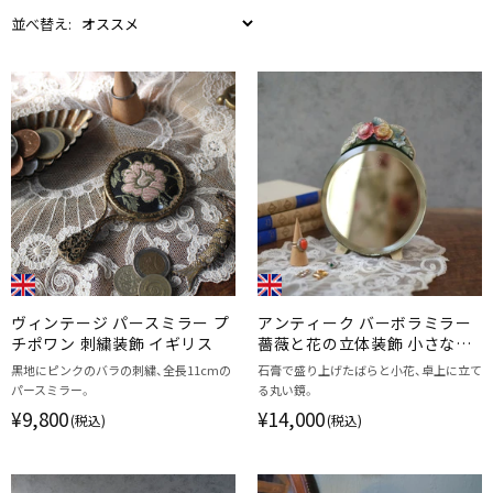
並べ替え:
ヴィンテージ パースミラー プ
アンティーク バーボラミラー
チポワン 刺繍装飾 イギリス
薔薇と花の立体装飾 小さな鏡
イギリス
黒地にピンクのバラの刺繍、全長11cmの
石膏で盛り上げたばらと小花、卓上に立て
パースミラー。
る丸い鏡。
¥9,800
¥14,000
(税込)
(税込)