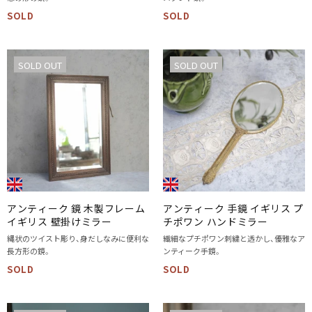
SOLD
SOLD
SOLD OUT
SOLD OUT
アンティーク 鏡 木製フレーム
アンティーク 手鏡 イギリス プ
イギリス 壁掛けミラー
チポワン ハンドミラー
縄状のツイスト彫り、身だしなみに便利な
繊細なプチポワン刺繍と透かし、優雅なア
長方形の鏡。
ンティーク手鏡。
SOLD
SOLD