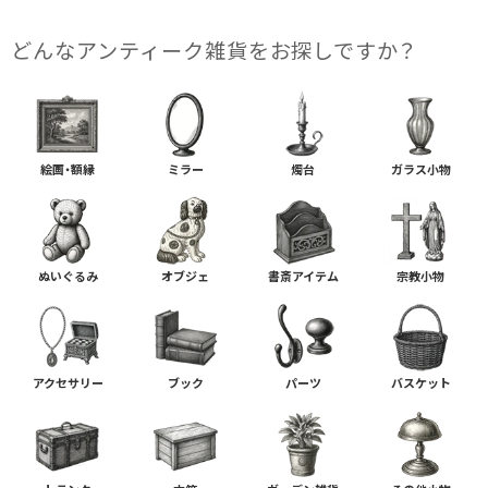
どんな​アンティーク雑貨を​お探しですか？
絵画・額縁
ミラー
燭台
ガラス小物
ぬいぐるみ
オブジェ
書斎アイテム
宗教小物
アクセサリー
ブック
パーツ
バスケット