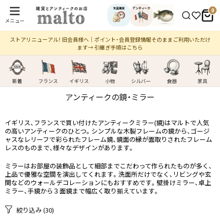
生活雑貨
アンティーク
0
メニュー
ストアリニューアル！ 旧会員様へ｜ポイント・会員登録情報そのままご利用いただけ
ます→ 引継ぎ手順はこちら
新着
フランス
イギリス
小物
シルバー
食器
家具
アンティークの​鏡・​ミラー
イギリス、フランスで買い付けたアンティークミラー(鏡)はマルトで人気
の高いアンティークのひとつ。シンプルな木製フレームの鏡から、ゴージ
ャスなレリーフで彩られたフレーム鏡、鏡面の縁が面取りされたフレーム
レスのものまで、様々なデザインがあります。
ミラーはお部屋の装飾品として細部までこだわって作られたものが多く、
上品で優雅な空間を演出してくれます。洗面所だけでなく、リビングや玄
関などのウォールデコレーションにもおすすめです。壁掛けミラー、卓上
ミラー、手鏡から３面鏡まで幅広く取り揃えています。
絞り込み
(30)