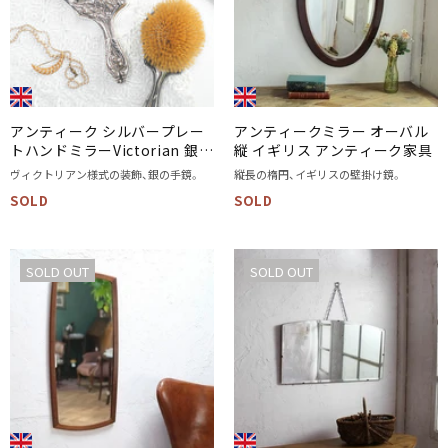
アンティーク シルバープレー
アンティークミラー オーバル
トハンドミラーVictorian 銀の
縦 イギリス アンティーク家具
手鏡
ヴィクトリアン様式の装飾、銀の手鏡。
縦長の楕円、イギリスの壁掛け鏡。
SOLD
SOLD
SOLD OUT
SOLD OUT