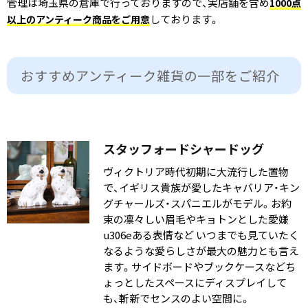
管理は埼玉県の倉庫で行っておりますので、実店舗を含め
1000点
しております。
以上のアンティーク商品をご用意
おすすめアンティーク雑貨の​一部を​ご紹介
スタッフォードシャードッグ
ヴィクトリア時代初期に大流行した置物
で、イギリス貴族が愛したキャバリア・キン
グチャールズ・スパニエルがモデル。お約
束の凛々しい眉毛やキョトンとした愛嫌
u306eある表情など いつまでも見ていたく
なるような愛らしさが最大の魅力とも言え
ます。サイドボードやブックケースなどち
ょっとしたスペースにディスプレイして
も、斬新でセンスのよい空間に。