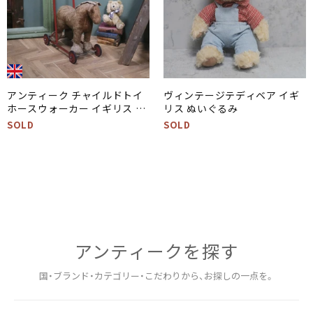
アンティーク チャイルドトイ
ヴィンテージテディベア イギ
ホースウォーカー イギリス 仔
リス ぬいぐるみ
馬の幼児用手押し車
SOLD
SOLD
アンティークを​探す
国・ブランド・カテゴリー・こだわりから、お探しの一点を。