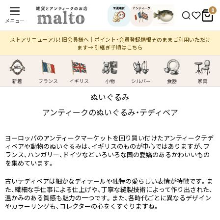
生活雑貨
アンティーク
0
メニュー
ストアリニューアル！ 旧会員様へ｜ポイント・会員登録情報そのままご利用いただけ
ます→ 引継ぎ手順はこちら
新着
フランス
イギリス
小物
シルバー
食器
家具
ぬいぐる​み
アンティークの​ぬいぐるみ・テディベア
ヨーロッパのアンティークマーケットを回り買い付けたアンティークテデ
ィベアや動物のぬいぐるみは、イギリスのものが中心ではありますが、フ
ランス、ハンガリー、ドイツなどいろいろな国の愛嬌のあるかわいいもの
を集めています。
古いテディベアは細かなディテールや独特の愛らしい表情が特徴です。ま
た、繊細な手仕事による仕上げや、丁寧な縫製技術によって作り出された、
温かみのある質感も魅力の一つです。また、各時代ごとに異なるデザイン
やカラーリングも、コレクターの心をくすぐりますね。