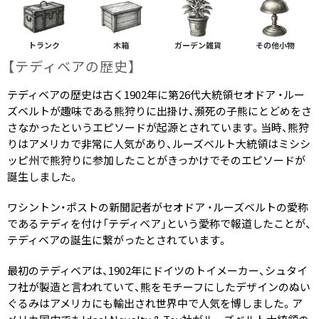
トランク
木箱
ガーデン雑貨
その他小物
【テディベアの​歴史】
テディベアの歴史は古く1902年に第26代大統領セオドア ・ルー
ズベルトが趣味である熊狩りに出掛け、瀕死の子熊にとどめをさ
さなかったというエピソードが起源とされています。当時、熊狩
りはアメリカで非常に人気があり、ルーズベルト大統領はミシシ
ッピ州で熊狩りに参加したことがきっかけでそのエピソードが
誕生しました。
ワシントン・ポストの新聞記者がセオドア ・ルーズベルトの愛称
であるテディを付け「テディベア」という愛称で報道したことが、
テディベアの誕生に繋がったとされています。
最初のテディベアは、1902年にドイツのトイメーカー、シュタイ
フ社が製造と言われていて、熊をモチーフにしたデザインのぬい
ぐるみはアメリカにも輸出され世界中で人気を博しました。ア