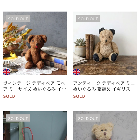
犬
SOLD OUT
SOLD OUT
ヴィンテージ テディベア モヘ
アンティーク テディベア ミニ
ア ミニサイズ ぬいぐるみ イギ
ぬいぐるみ 藁詰め イギリス
リス
SOLD
SOLD
SOLD OUT
SOLD OUT