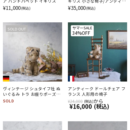
ア ハンドパペット イギリス
ギリス 小さな椅子/アンティー
ク家具
¥11,000
¥35,000
(税込)
(税込)
サマーSALE
SOLD OUT
34%OFF
ヴィンテージ シュタイフ社 ぬ
アンティーク ドールチェア フ
いぐるみ トラ お座りポーズ
ランス 人形用の椅子
（Sitting Tiger） ドイツ
から
SOLD
¥24,000
(税込)
¥16,000
(税込)