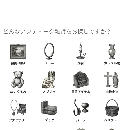
どんな​アンティーク雑貨を​お探しですか？
絵画・額縁
ミラー
燭台
ガラス小物
ぬいぐるみ
オブジェ
書斎アイテム
宗教小物
アクセサリー
ブック
パーツ
バスケット