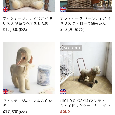
ヴィンテージテディベア イギ
アンティーク ドールチェア イ
リス 人絹系のヘアをしたぬい
ギリス ウィローで編み込んだ
ぐるみ
人形を飾る小さな椅子
¥12,000
¥13,200
(税込)
(税込)
SOLD OUT
ヴィンテージぬいぐるみ 白い
(HOLD O 様8/14)アンティー
犬
クトイドッグウォーカー イギ
リス 古びた幼児用の手押し車
¥17,600
SOLD
(税込)