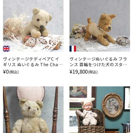
ヴィンテージテディベアC イ
ヴィンテージぬいぐるみ フラ
ギリス ぬいぐるみ The Chad
ンス 首輪をつけた犬のスタッ
Valley Company
フドトイ
¥0
¥19,800
(税込)
(税込)