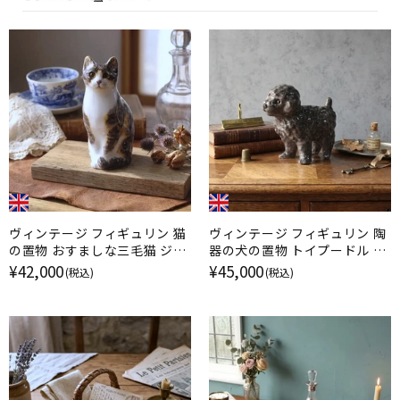
ヴィンテージ フィギュリン 猫
ヴィンテージ フィギュリン 陶
の置物 おすましな三毛猫 ジェ
器の犬の置物 トイプードル ケ
ニー・ウィンスタンレイ イギリ
ンジントンドッグ / ジェニー・
¥42,000
¥45,000
(税込)
(税込)
ス
ウィンスタンレイ イギリス