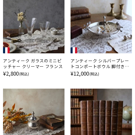
アンティーク ガラスのミニピ
アンティーク シルバープレー
ッチャー クリーマー フランス
トコンポートボウル 脚付きデ
ィッシュ フランス
¥2,800
¥12,000
(税込)
(税込)