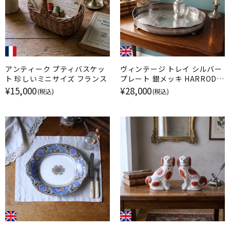
アンティーク プティバスケッ
ヴィンテージ トレイ シルバー
ト 珍しいミニサイズ フランス
プレート 銀メッキ HARRODS
ハロッズ イギリス
¥15,000
¥28,000
(税込)
(税込)