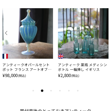
アンティークオパールセント
アンティーク 薬瓶 メディシン
ポット フランス アートオブジ
ボトル 一輪挿し イギリス
ェ
¥98,000
¥2,800
(税込)
(税込)
買付直後の​とって​おきアンティーク