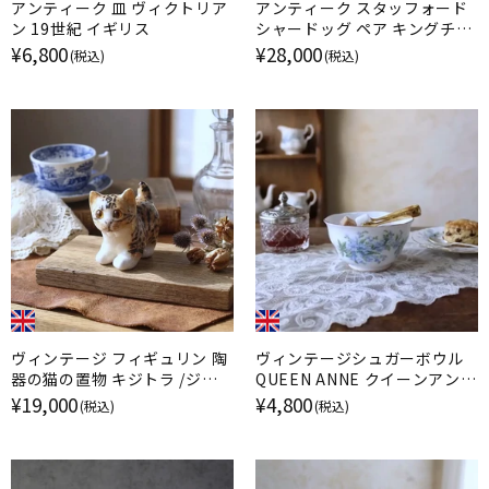
アンティーク 皿 ヴィクトリア
アンティーク スタッフォード
ン 19世紀 イギリス
シャードッグ ペア キングチャ
ールズスパニエル イギリス
¥6,800
¥28,000
(税込)
(税込)
ヴィンテージ フィギュリン 陶
ヴィンテージシュガーボウル
器の猫の置物 キジトラ /ジェ
QUEEN ANNE クイーンアン
ニー・ウィンスタンレイ イギリ
勿忘草 イギリス
¥19,000
¥4,800
(税込)
(税込)
ス