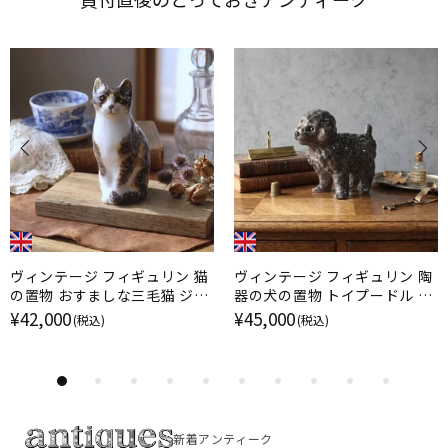
ヴィンテージ フィギュリン 猫
ヴィンテージ フィギュリン 陶
の置物 おすましな三毛猫 ジェ
器の犬の置物 トイプードル ケ
ニー・ウィンスタンレイ イギリ
ンジントンドッグ / ジェニー・
¥42,000
¥45,000
(税込)
(税込)
ス
ウィンスタンレイ イギリス
新着アンティーク