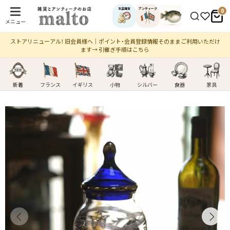
生活雑貨
アンティーク
0
メニュー
ストアリニューアル！ 旧会員様へ｜ポイント・会員登録情報そのままご利用いただけ
ます→ 引継ぎ手順はこちら
新着
フランス
イギリス
小物
シルバー
食器
家具