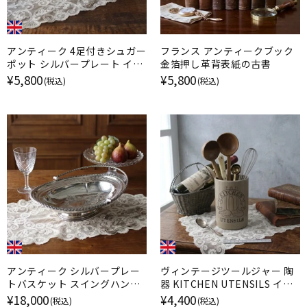
アンティーク 4足付きシュガー
フランス アンティークブック
ポット シルバープレート イギ
金箔押し革背表紙の古書
リス
¥5,800
¥5,800
(税込)
(税込)
アンティーク シルバープレー
ヴィンテージツールジャー 陶
トバスケット スイングハンド
器 KITCHEN UTENSILS イギ
ル EPNS 銀メッキ イギリス
リス
¥18,000
¥4,400
(税込)
(税込)