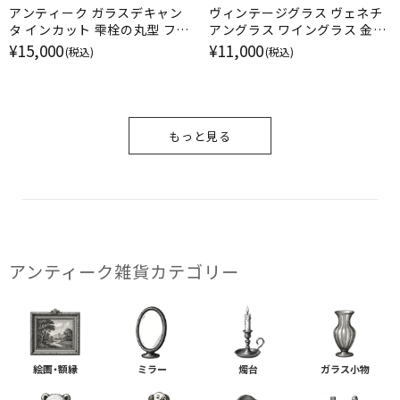
アンティーク ガラスデキャン
ヴィンテージグラス ヴェネチ
タ インカット 雫栓の丸型 フラ
アングラス ワイングラス 金彩
ンス
エナメル彩 ムラーノガラス ル
¥15,000
¥11,000
(税込)
(税込)
ビー イタリア
もっと見る
アンティーク雑貨カテゴリー
絵画・額縁
ミラー
燭台
ガラス小物