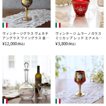
ヴィンテージグラス ヴェネチ
ヴィンテージ ムラーノガラス
アングラス ワイングラス 金彩
ミニカップ レッド エナメル金
エナメル彩 ムラーノガラス ブ
彩 イタリア
¥12,000
¥3,800
(税込)
(税込)
ルー イタリア