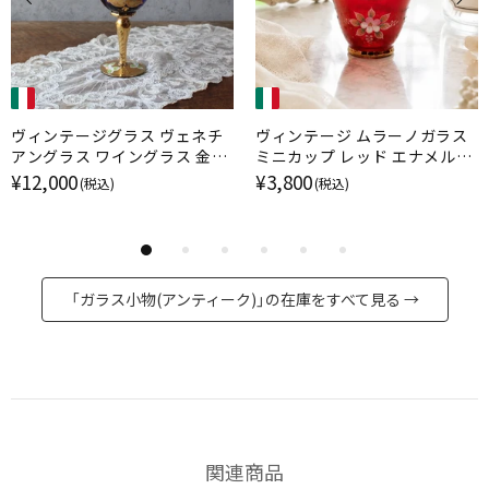
ヴィンテージグラス ヴェネチ
ヴィンテージ ムラーノガラス
アングラス ワイングラス 金彩
ミニカップ レッド エナメル金
エナメル彩 ムラーノガラス ブ
彩 イタリア
¥12,000
¥3,800
(税込)
(税込)
ルー イタリア
「ガラス小物(アンティーク)」の在庫をすべて見る →
関連商品