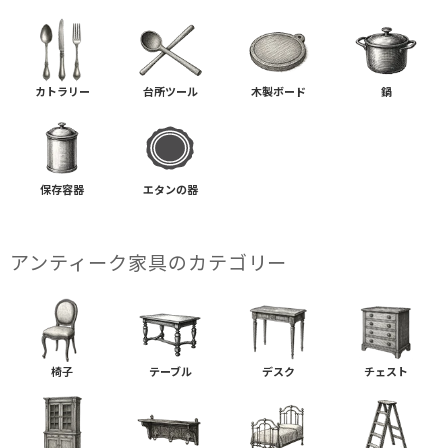
カトラリー
台所ツール
木製ボード
鍋
保存容器
エタンの器
アンティーク家具の​カテゴリー
椅子
テーブル
デスク
チェスト