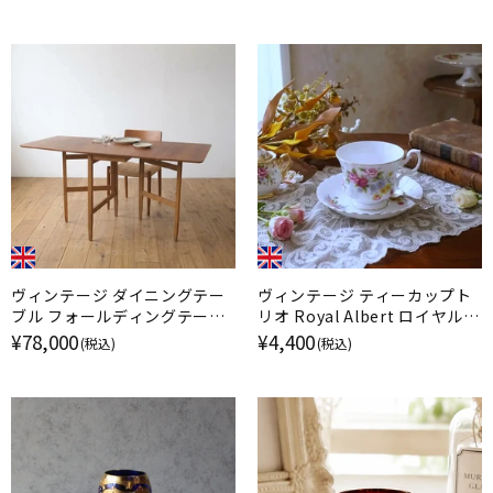
ヴィンテージ ダイニングテー
ヴィンテージ ティーカップト
ブル フォールディングテーブ
リオ Royal Albert ロイヤルア
ル ミッドセンチュリー イギリ
ルバート Nosegay イギリス
¥78,000
¥4,400
(税込)
(税込)
ス