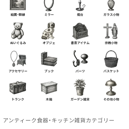
絵画・額縁
ミラー
燭台
ガラス小物
ぬいぐるみ
オブジェ
書斎アイテム
宗教小物
アクセサリー
ブック
パーツ
バスケット
トランク
木箱
ガーデン雑貨
その他小物
アンティーク食器・キッチン雑貨カテゴリー