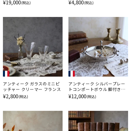
ニー・ウィンスタンレイ イギリ
勿忘草 イギリス
¥19,000
¥4,800
(税込)
(税込)
ス
アンティーク ガラスのミニピ
アンティーク シルバープレー
ッチャー クリーマー フランス
トコンポートボウル 脚付きデ
ィッシュ フランス
¥2,800
¥12,000
(税込)
(税込)