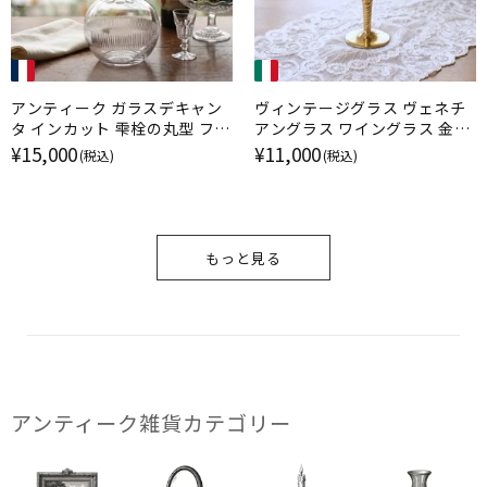
アンティーク ガラスデキャン
ヴィンテージグラス ヴェネチ
タ インカット 雫栓の丸型 フラ
アングラス ワイングラス 金彩
ンス
エナメル彩 ムラーノガラス ル
¥15,000
¥11,000
(税込)
(税込)
ビー イタリア
もっと見る
アンティーク雑貨カテゴリー