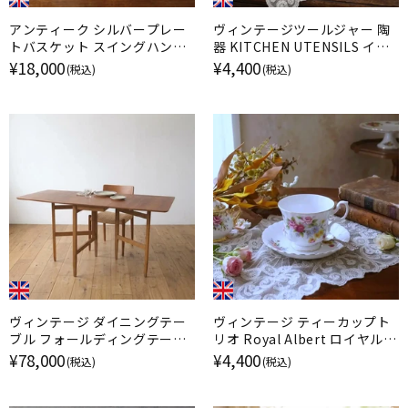
アンティーク シルバープレー
ヴィンテージツールジャー 陶
トバスケット スイングハンド
器 KITCHEN UTENSILS イギ
ル EPNS 銀メッキ イギリス
リス
¥18,000
¥4,400
(税込)
(税込)
ヴィンテージ ダイニングテー
ヴィンテージ ティーカップト
ブル フォールディングテーブ
リオ Royal Albert ロイヤルア
ル ミッドセンチュリー イギリ
ルバート Nosegay イギリス
¥78,000
¥4,400
(税込)
(税込)
ス