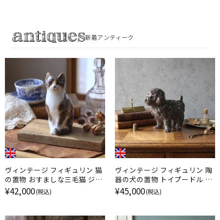
新着アンティーク
ヴィンテージ フィギュリン 猫
ヴィンテージ フィギュリン 陶
の置物 おすましな三毛猫 ジェ
器の犬の置物 トイプードル ケ
ニー・ウィンスタンレイ イギリ
ンジントンドッグ / ジェニー・
¥42,000
¥45,000
(税込)
(税込)
ス
ウィンスタンレイ イギリス