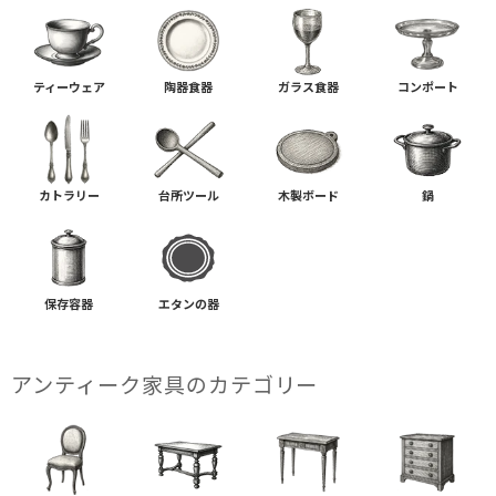
ティーウェア
陶器食器
ガラス食器
コンポート
カトラリー
台所ツール
木製ボード
鍋
保存容器
エタンの器
アンティーク家具の​カテゴリー