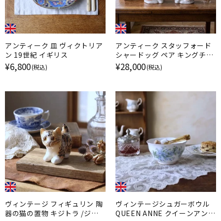
アンティーク 皿 ヴィクトリア
アンティーク スタッフォード
ン 19世紀 イギリス
シャードッグ ペア キングチャ
ールズスパニエル イギリス
¥6,800
¥28,000
(税込)
(税込)
ヴィンテージ フィギュリン 陶
ヴィンテージシュガーボウル
器の猫の置物 キジトラ /ジェ
QUEEN ANNE クイーンアン