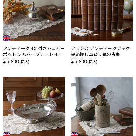
アンティーク 4足付きシュガー
フランス アンティークブック
ポット シルバープレート イギ
金箔押し革背表紙の古書
リス
¥5,800
¥5,800
(税込)
(税込)