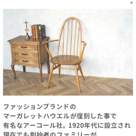
ファッションブランドの​
マーガレットハウエルが​復刻した事で​
有名な​アーコール社。​1920年代に​設立され​
現在でも​創始者の​ファミリーが​