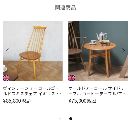
関連商品
ヴィンテージ アーコールゴー
オールドアーコール サイドテ
ルドスミスチェア イギリス 椅
ーブル コーヒーテーブル/アン
子/アンティーク家具
ティーク家具 机
¥85,800
¥75,000
(税込)
(税込)