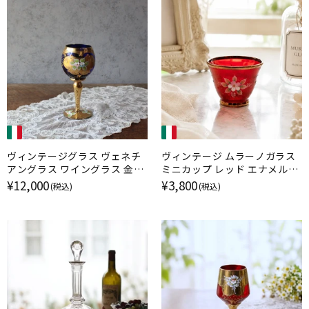
ヴィンテージグラス ヴェネチ
ヴィンテージ ムラーノガラス
アングラス ワイングラス 金彩
ミニカップ レッド エナメル金
エナメル彩 ムラーノガラス ブ
彩 イタリア
¥12,000
¥3,800
(税込)
(税込)
ルー イタリア