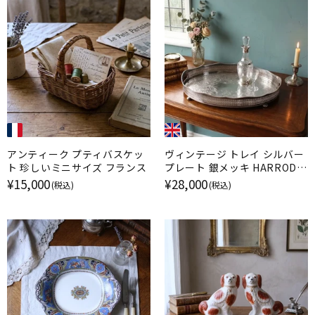
アンティーク プティバスケッ
ヴィンテージ トレイ シルバー
ト 珍しいミニサイズ フランス
プレート 銀メッキ HARRODS
ハロッズ イギリス
¥15,000
¥28,000
(税込)
(税込)